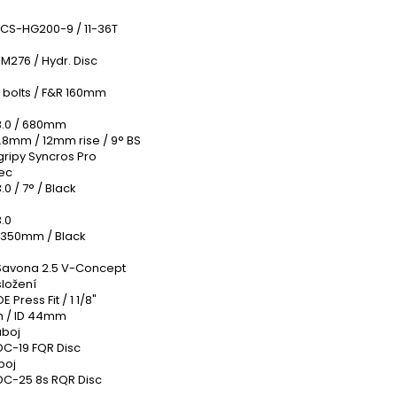
CS-HG200-9 / 11-36T
M276 / Hydr. Disc
6 bolts / F&R 160mm
3.0 / 680mm
1.8mm / 12mm rise / 9° BS
ripy Syncros Pro
ec
.0 / 7° / Black
.0
 350mm / Black
Savona 2.5 V-Concept
složení
 Press Fit / 1 1/8"
 / ID 44mm
áboj
DC-19 FQR Disc
boj
DC-25 8s RQR Disc