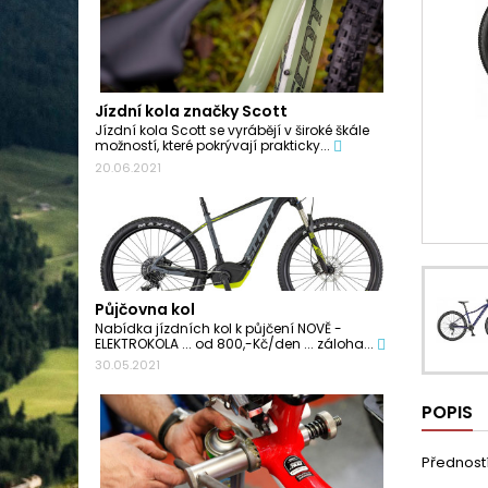
Jízdní kola značky Scott
Jízdní kola Scott se vyrábějí v široké škále
možností, které pokrývají prakticky...
20.06.2021
Půjčovna kol
Nabídka jízdních kol k půjčení NOVĚ -
ELEKTROKOLA ... od 800,-Kč/den ... záloha...
30.05.2021
POPIS
Předností