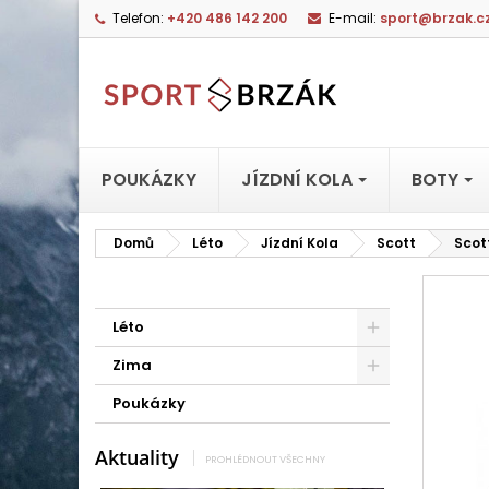
Telefon:
+420 486 142 200
E-mail:
sport@brzak.c
POUKÁZKY
JÍZDNÍ KOLA
BOTY
Domů
Léto
Jízdní Kola
Scott
Scot
Léto
Zima
Poukázky
Aktuality
PROHLÉDNOUT VŠECHNY