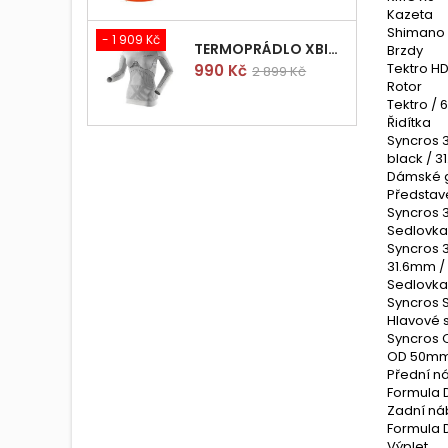
Kazeta
Shimano 
- 1 909 Kč
TERMOPRÁDLO XBIONIC RADIACTOR WOMAN SHIRT LONGS L/XL
Brzdy
Cena
Běžná
Tektro HD
990 Kč
2 899 Kč
Rotor
cena
Tektro / 
Řidítka
Syncros 
black / 3
Dámské g
Představ
Syncros 3
Sedlovka
Syncros 3
31.6mm /
Sedlovka
Syncros 
Hlavové 
Syncros OE
OD 50mm
Přední n
Formula 
Zadní ná
Formula 
Výplet