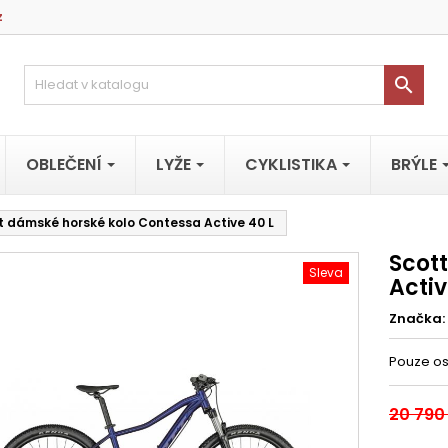
z

OBLEČENÍ
LYŽE
CYKLISTIKA
BRÝLE
t dámské horské kolo Contessa Active 40 L
Scot
Sleva
Activ
Značka:
Pouze os
20 790