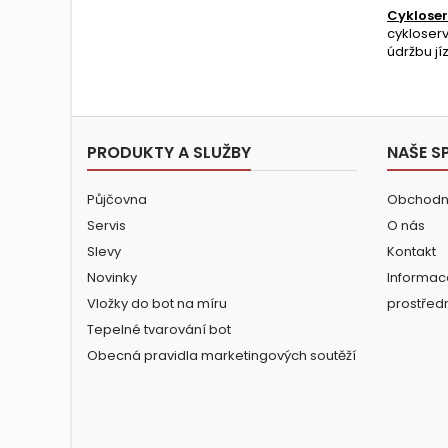
Cykloser
cykloserv
údržbu jí
PRODUKTY A SLUŽBY
NAŠE S
Půjčovna
Obchodn
Servis
O nás
Slevy
Kontakt
Novinky
Informac
Vložky do bot na míru
prostřed
Tepelné tvarování bot
Obecná pravidla marketingových soutěží