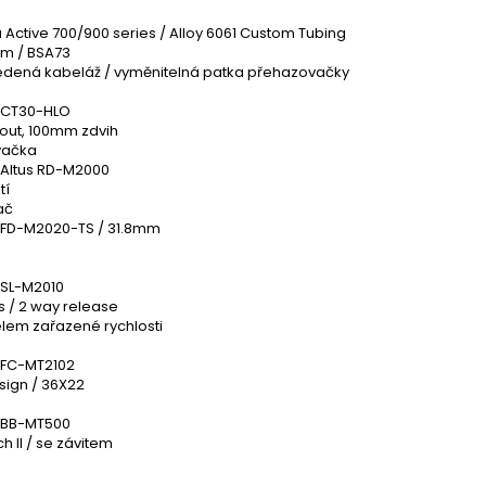
Active 700/900 series / Alloy 6061 Custom Tubing
m / BSA73
vedená kabeláž / vyměnitelná patka přehazovačky
XCT30-HLO
kout, 100mm zdvih
vačka
Altus RD-M2000
tí
ač
FD-M2020-TS / 31.8mm
SL-M2010
us / 2 way release
elem zařazené rychlosti
 FC-MT2102
sign / 36X22
 BB-MT500
h II / se závitem