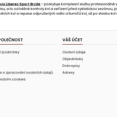
vis Liberec Sport Brzák
- poskytuje komplexní služby profesionálně
isu, a to od běžné kontroly kol a seřízení před cyklistickou sezónou, p
zdních kol a repase odpružených vidlic a tlumičů kol, až po stavbu kol
POLEČNOST
VÁŠ ÚČET
í podmínky
Osobní údaje
Objednávky
Dobropisy
e o zpracování osobních údajů
Adresy
nictvím cookies