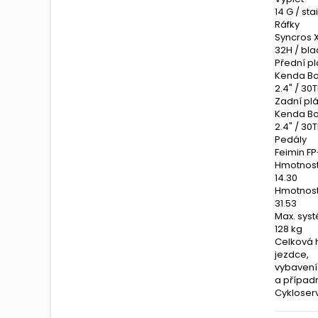
14 G / sta
Ráfky
Syncros 
32H / bla
Přední pl
Kenda Bo
2.4" / 30T
Zadní plá
Kenda Bo
2.4" / 30T
Pedály
Feimin F
Hmotnost
14.30
Hmotnost 
31.53
Max. sys
128 kg
Celková 
jezdce,
vybavení
a případ
Cykloserv