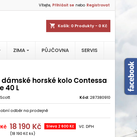
Vítejte,
Přihlásit se
nebo
Registrovat
shopping_cart
Košík:
0
Produkty - 0 Kč
ZIMA
PŮJČOVNA
SERVIS
t dámské horské kolo Contessa
e 40 L
Scott
Kód:
287380910
obní odběr na prodejně
18 190 Kč
 Kč
Sleva 2 600 Kč
Vč. DPH
(18 190 Kč ks)