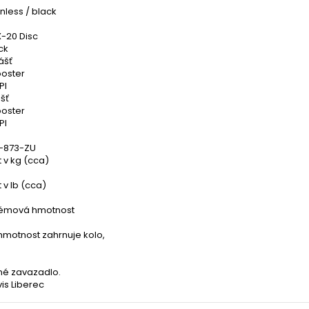
inless / black
X-20 Disc
ck
ášť
oster
PI
šť
oster
PI
P-873-ZU
 v kg (cca)
v lb (cca)
témová hmotnost
hmotnost zahrnuje kolo,
né zavazadlo.
is Liberec