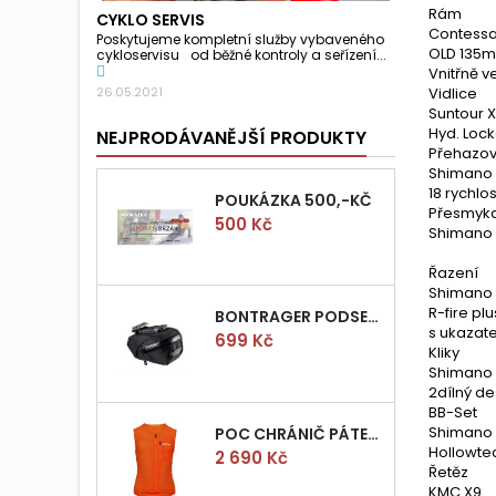
Rám
CYKLO SERVIS
Contessa 
Poskytujeme kompletní služby vybaveného
OLD 135m
cykloservisu od běžné kontroly a seřízení...
Vnitřně 
Vidlice
26.05.2021
Suntour 
Hyd. Loc
NEJPRODÁVANĚJŠÍ PRODUKTY
Přehazo
Shimano 
18 rychlos
POUKÁZKA 500,-KČ
Přesmyk
Cena
500 Kč
Shimano 
Řazení
Shimano 
R-fire pl
BONTRAGER PODSEDLOVÁ BRAŠNIČKA PRO QUICK S
s ukazat
Cena
699 Kč
Kliky
Shimano
2dílný de
BB-Set
Shimano
POC CHRÁNIČ PÁTEŘE POCITO VPD AIR VEST VEL.M
Hollowtec
Cena
2 690 Kč
Řetěz
KMC X9