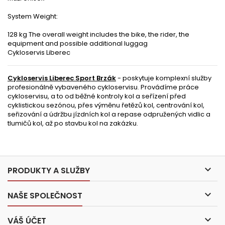
System Weight:
128 kg The overall weight includes the bike, the rider, the
equipment and possible additional luggag
Cykloservis Liberec
Cykloservis Liberec Sport Brzák
- poskytuje komplexní služby
profesionálně vybaveného cykloservisu. Provádíme práce
cykloservisu, a to od běžné kontroly kol a seřízení před
cyklistickou sezónou, přes výměnu řetězů kol, centrování kol,
seřizování a údržbu jízdních kol a repase odpružených vidlic a
tlumičů kol, až po stavbu kol na zakázku.

PRODUKTY A SLUŽBY

NAŠE SPOLEČNOST

VÁŠ ÚČET