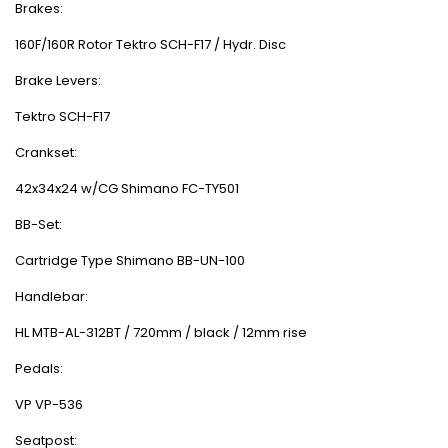
Brakes:
160F/160R Rotor Tektro SCH-F17 / Hydr. Disc
Brake Levers:
Tektro SCH-F17
Crankset:
42x34x24 w/CG Shimano FC-TY501
BB-Set:
Cartridge Type Shimano BB-UN-100
Handlebar:
HL MTB-AL-312BT / 720mm / black / 12mm rise
Pedals:
VP VP-536
Seatpost: