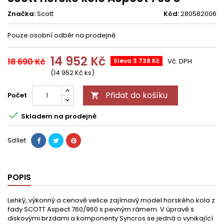
Značka:
Scott
Kód:
280582006
Pouze osobní odběr na prodejně
14 952 Kč
18 690 Kč
Sleva 3 738 Kč
Vč. DPH
(14 952 Kč ks)
Přidat do košíku
Počet


Skladem na prodejně
Sdílet
POPIS
Lehký, výkonný a cenově velice zajímavý model horského kola z
řady SCOTT Aspect 760/960 s pevným rámem. V úpravě s
diskovými brzdami a komponenty Syncros se jedná o vynikající