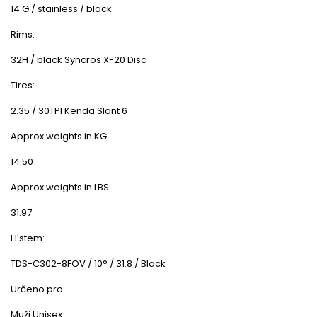
14 G / stainless / black
Rims:
32H / black Syncros X-20 Disc
Tires:
2.35 / 30TPI Kenda Slant 6
Approx weights in KG:
14.50
Approx weights in LBS:
31.97
H'stem:
TDS-C302-8FOV / 10° / 31.8 / Black
Určeno pro:
Muži Unisex