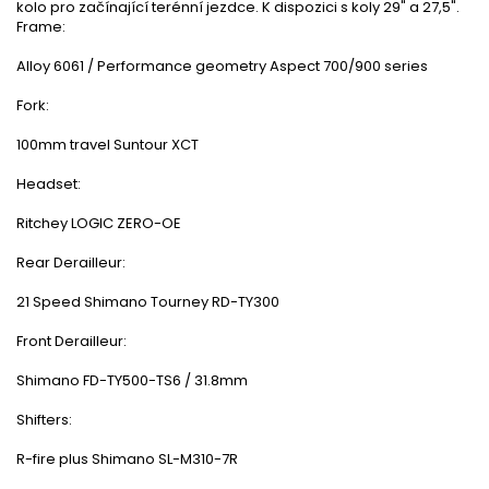
kolo pro začínající terénní jezdce. K dispozici s koly 29" a 27,5".
Frame:
Alloy 6061 / Performance geometry Aspect 700/900 series
Fork:
100mm travel Suntour XCT
Headset:
Ritchey LOGIC ZERO-OE
Rear Derailleur:
21 Speed Shimano Tourney RD-TY300
Front Derailleur:
Shimano FD-TY500-TS6 / 31.8mm
Shifters:
R-fire plus Shimano SL-M310-7R