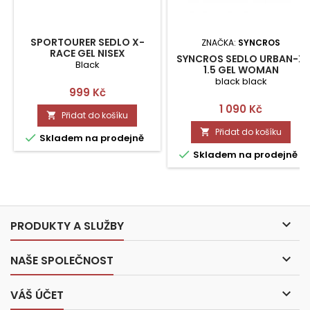
SPORTOURER SEDLO X-
ZNAČKA:
SYNCROS
RACE GEL NISEX
SYNCROS SEDLO URBAN-X
Black
1.5 GEL WOMAN
black black
Cena
999 Kč
Cena
1 090 Kč
Přidat do košíku

Přidat do košíku


Skladem na prodejně

Skladem na prodejně

PRODUKTY A SLUŽBY

NAŠE SPOLEČNOST

VÁŠ ÚČET