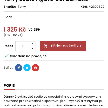
Značka:
Terry
Kód:
42300622
Black
1 325 Kč
Vč. DPH
(1 325 Kč ks)
Přidat do košíku
Počet


Skladem na prodejně
Sdílet
POPIS
Dámské cyklistické sedlo se speciálními gelovými vycpávkami
navržené pro rekreační a sportovní jízdu. Vysoký a štíhlý tvar je
optimalizován pro pohodlný, mírně vzpřímený posez. Jedná se