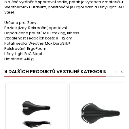
o ručně vyráběné sportovní sedlo, potah je vyroben z materiálu
WeatherMax DuraSilk®, polstrování je ErgoFoam a ližiny Light FeC
Steel.
Určeno pro: Ženy
Pozice jízdy: Rekreační, sportovní
Doporučené použití: MTB, treking, fitness
Vzdálenost sedacích kostí: 9 - 12 cm
Potah sedla: WeatherMax DuraSilk®
Polstrování: ErgoFoam
Ližiny: Light FeC Steel
Hmotnost: 410 g
9 DALŠÍCH PRODUKTŮ VE STEJNÉ KATEGORII:
<
>