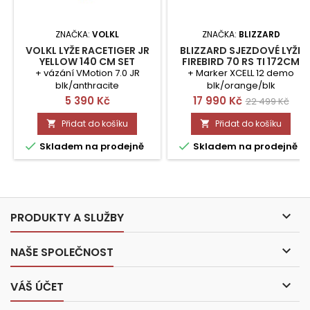
ZNAČKA:
VOLKL
ZNAČKA:
BLIZZARD
VOLKL LYŽE RACETIGER JR
BLIZZARD SJEZDOVÉ LYŽE
YELLOW 140 CM SET
FIREBIRD 70 RS TI 172CM
WHITE/BLK
+ vázání VMotion 7.0 JR
+ Marker XCELL 12 demo
blk/anthracite
blk/orange/blk
Cena
Cena
Běžná
5 390 Kč
17 990 Kč
22 499 Kč
cena
Přidat do košíku
Přidat do košíku




Skladem na prodejně
Skladem na prodejně

PRODUKTY A SLUŽBY

NAŠE SPOLEČNOST

VÁŠ ÚČET