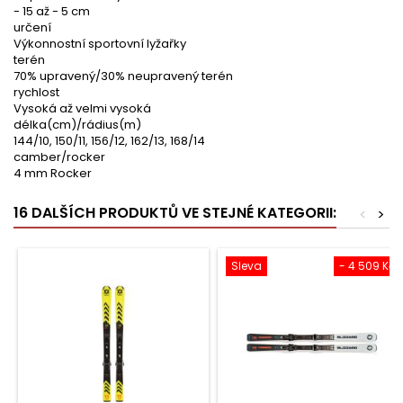
- 15 až - 5 cm
určení
Výkonnostní sportovní lyžařky
terén
70% upravený/30% neupravený terén
rychlost
Vysoká až velmi vysoká
délka(cm)/rádius(m)
144/10, 150/11, 156/12, 162/13, 168/14
camber/rocker
4 mm Rocker
16 DALŠÍCH PRODUKTŮ VE STEJNÉ KATEGORII:
<
>
Sleva
- 4 509 Kč