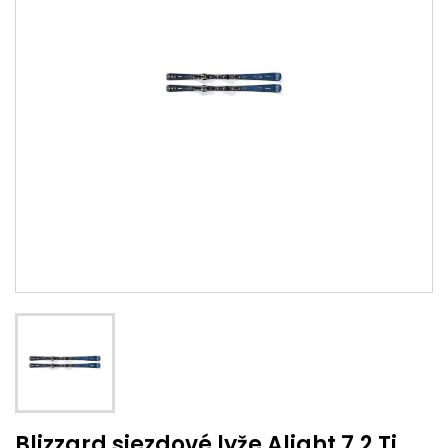
Blizzard sjezdové lyže Alight 7.2 Ti