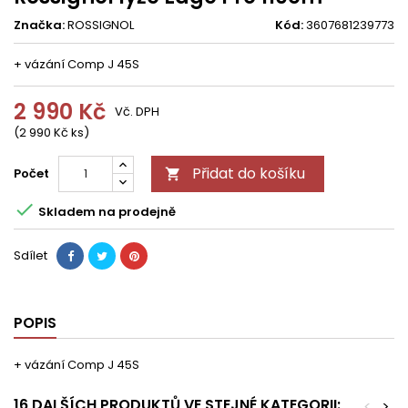
Značka:
ROSSIGNOL
Kód:
3607681239773
+ vázání Comp J 45S
2 990 Kč
Vč. DPH
(2 990 Kč ks)
Přidat do košíku
Počet


Skladem na prodejně
Sdílet
POPIS
+ vázání Comp J 45S
16 DALŠÍCH PRODUKTŮ VE STEJNÉ KATEGORII:
<
>