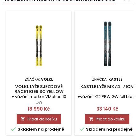
ZNAČKA:
VOLKL
ZNAČKA:
KASTLE
VOLKL LYŽE SJEZDOVÉ
KASTLE LYŽE MX74 171CM
RACETIGER SC YELLOW
150CM SET
+ vázání marker VMotion 10
+vázání K12 PRW GW full black
GW
Cena
Cena
18 990 Kč
33 140 Kč
Přidat do košíku
Přidat do košíku




Skladem na prodejně
Skladem na prodejně