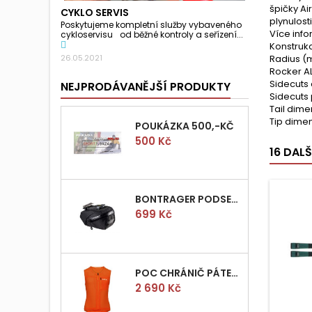
špičky Ai
CYKLO SERVIS
plynulosti
Poskytujeme kompletní služby vybaveného
Více inf
cykloservisu od běžné kontroly a seřízení...
Konstruk
Radius (m) 
26.05.2021
Rocker A
Sidecuts
NEJPRODÁVANĚJŠÍ PRODUKTY
Sidecuts
Tail dimen
Tip dimen
POUKÁZKA 500,-KČ
Cena
500 Kč
16 DAL
BONTRAGER PODSEDLOVÁ BRAŠNIČKA PRO QUICK S
Cena
699 Kč
POC CHRÁNIČ PÁTEŘE POCITO VPD AIR VEST VEL.M
Cena
2 690 Kč