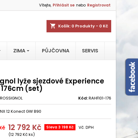
Vítejte,
Přihlásit se
nebo
Registrovat
shopping_cart
Košík:
0
Produkty - 0 Kč
ZIMA
PŮJČOVNA
SERVIS
gnol lyže sjezdové Experience
 176cm (set)
ROSSIGNOL
Kód:
RAHFI01-176
 NX 12 Konect GW B90
12 792 Kč
 Kč
Sleva 3 198 Kč
Vč. DPH
(12 792 Kč ks)