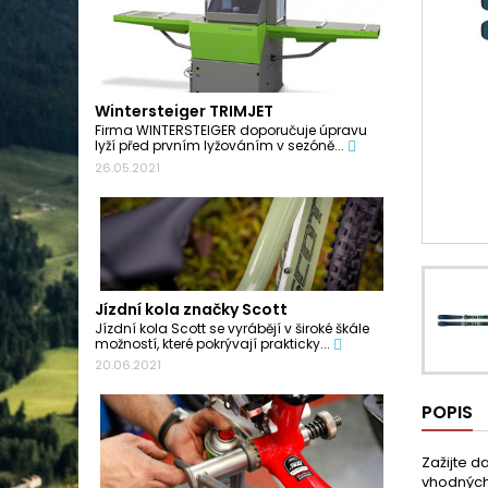
Wintersteiger TRIMJET
Firma WINTERSTEIGER doporučuje úpravu
lyží před prvním lyžováním v sezóně...
26.05.2021
Jízdní kola značky Scott
Jízdní kola Scott se vyrábějí v široké škále
možností, které pokrývají prakticky...
20.06.2021
POPIS
Zažijte d
vhodných