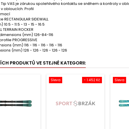
r Tip VAS je zárukou spolehlivého kontaktu se sněhem a kontroly v obl
 v obloucích. Profil
ormací
ce RECTANGULAR SIDEWALL
10.5 - 11.5 - 13 - 15 - 16.5
LL TERRAIN ROCKER
 dimensions (mm) 126-84-116
 profile PROGRESSIVE
sions (mm) 116 - 116 - 116 - 116 - 116
sions (mm) 126 - 126 - 126 - 126 - 126
ŠÍCH PRODUKTŮ VE STEJNÉ KATEGORII:
Sleva
- 1 452 Kč
Sleva