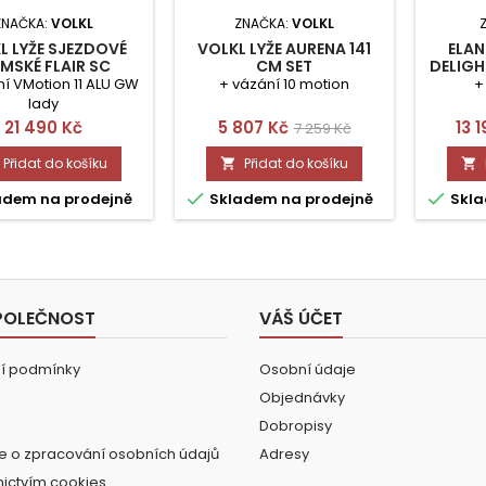
ZNAČKA:
VOLKL
ZNAČKA:
VOLKL
L LYŽE SJEZDOVÉ
VOLKL LYŽE AURENA 141
ELAN
MSKÉ FLAIR SC
CM SET
DELIGH
BON 155CM SET
í VMotion 11 ALU GW
+ vázání 10 motion
+
lady
Cena
Cena
Běžná
Ce
21 490 Kč
5 807 Kč
13 
7 259 Kč
cena
Přidat do košíku
Přidat do košíku




adem na prodejně
Skladem na prodejně
Skla
POLEČNOST
VÁŠ ÚČET
í podmínky
Osobní údaje
Objednávky
Dobropisy
e o zpracování osobních údajů
Adresy
nictvím cookies