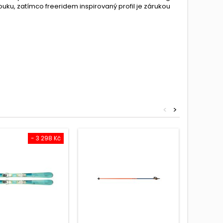
ouku, zatímco freeridem inspirovaný profil je zárukou
<
>
- 3 298 Kč
Sleva