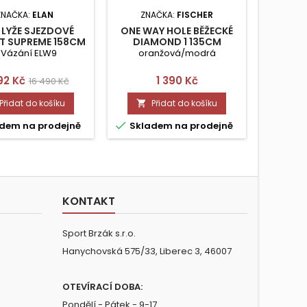
ZNAČKA:
ELAN
ZNAČKA:
FISCHER
ZN
 LYŽE SJEZDOVÉ
ONE WAY HOLE BĚŽECKÉ
FISCH
T SUPREME 158CM
DIAMOND 1 135CM
CURV 
 Vázání ELW9
oranžová/modrá
+ 
na
Běžná
Cena
Ce
192 Kč
1 390 Kč
5 8
16 490 Kč
cena
Přidat do košíku
Přidat do košíku




dem na prodejně
Skladem na prodejně
Skla
KONTAKT
Sport Brzák s.r.o.
Hanychovská 575/33, Liberec 3, 46007
OTEVÍRACÍ DOBA:
Pondělí - Pátek - 9-17