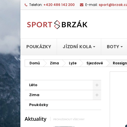
Telefon:
+420 486 142 200
E-mail:
sport@brzak.c
POUKÁZKY
JÍZDNÍ KOLA
BOTY
Domů
Zima
Lyže
Sjezdové
Rossign
Léto
Zima
Poukázky
Aktuality
PROHLÉDNOUT VŠECHNY