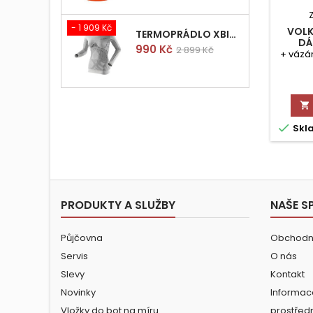
- 1 909 Kč
VOLK
TERMOPRÁDLO XBIONIC RADIACTOR WOMAN SHIRT LONGS L/XL
DÁ
Cena
Běžná
990 Kč
2 899 Kč
CAR
+ vázán
cena


Skl
PRODUKTY A SLUŽBY
NAŠE S
Půjčovna
Obchodn
Servis
O nás
Slevy
Kontakt
Novinky
Informac
Vložky do bot na míru
prostřed