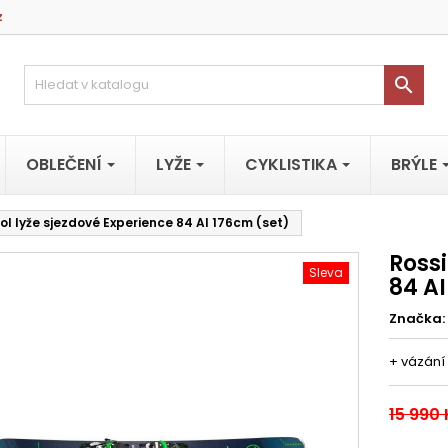
z

OBLEČENÍ
LYŽE
CYKLISTIKA
BRÝLE
ol lyže sjezdové Experience 84 AI 176cm (set)
Rossi
Sleva
84 AI
Značka:
+ vázání
15 990