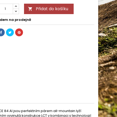
Přidat do košíku

dem na prodejně
CE 84 AI jsou perfektním párem all-mountain lyží
m vyvinutá konstrukce LCT v kombinaci s technologií