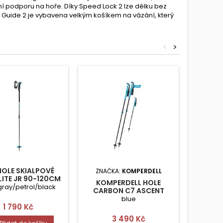
 podporu na hoře. Díky Speed Lock 2 lze délku bez
Leki Guide 2 je vybavena velkým košíkem na vázání, který
<
>
 HOLE SKIALPOVÉ
ZNAČKA:
KOMPERDELL
ZNAČ
LITE JR 90-120CM
KOMPERDELL HOLE
KOM
gray/petrol/black
CARBON C7 ASCENT
CARB
TELESKOP.
blue
Cena
1 790 Kč
Cena
3 490 Kč