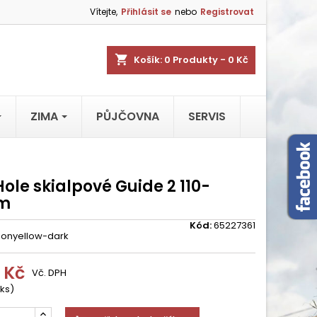
Vítejte,
Přihlásit se
nebo
Registrovat
shopping_cart
Košík:
0
Produkty - 0 Kč
ZIMA
PŮJČOVNA
SERVIS
Hole skialpové Guide 2 110-
cm
Kód:
65227361
eonyellow-dark
 Kč
Vč. DPH
 ks)