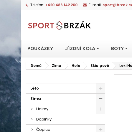
Telefon:
+420 486 142 200
E-mail:
sport@brzak.c
POUKÁZKY
JÍZDNÍ KOLA
BOTY
Domů
Zima
Hole
Skialpové
Leki H
Léto
Zima
Helmy
Doplňky
Čepice