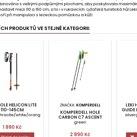
binována s velkými podpůrnými plochami, aby poskytovala maximální
stavit mezi 110 a 150 cm, a to i v rukavicích. Lyžařská turistická hůl 
ří při manipulaci s lezeckou pomůckou a kůží.
ŠÍCH PRODUKTŮ VE STEJNÉ KATEGORII:
HOLE HELICON LITE
LEKI
ZNAČKA:
KOMPERDELL
110-145CM
GUIDE 
KOMPERDELL HOLE
hracite/white/orange
silver
CARBON C7 ASCENT
TELESKOP.
green
Cena
1 890 Kč
Cena
2 890 Kč