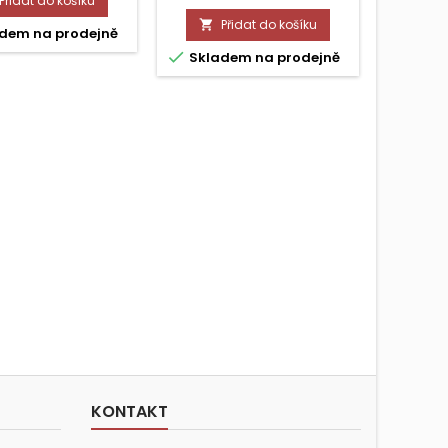
Přidat do košíku
Přidat do košíku


dem na prodejně


Skladem na prodejně
Skla
KONTAKT