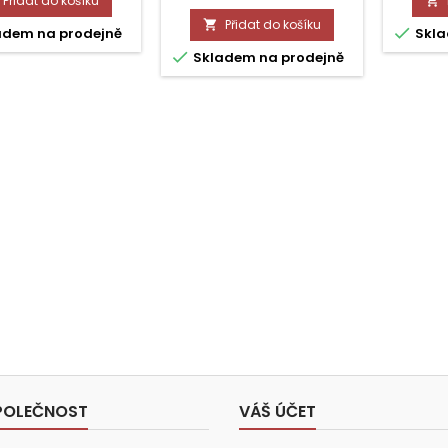
Přidat do košíku

Přidat do košíku


adem na prodejně
Skla

Skladem na prodejně
POLEČNOST
VÁŠ ÚČET