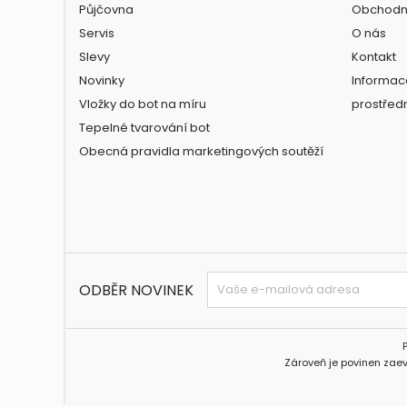
Půjčovna
Obchodn
Servis
O nás
Slevy
Kontakt
Novinky
Informac
Vložky do bot na míru
prostřed
Tepelné tvarování bot
Obecná pravidla marketingových soutěží
ODBĚR NOVINEK
Zároveň je povinen zaev