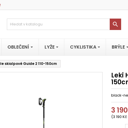
z

OBLEČENÍ
LYŽE
CYKLISTIKA
BRÝLE
ole skialpové Guide 2 110-150cm
Leki 
150
black-n
3 190
(3 190 Kč