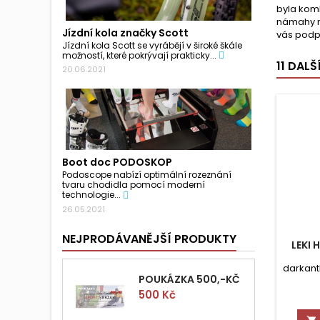
byla kom
námahy na
Jízdní kola značky Scott
vás podpo
Jízdní kola Scott se vyrábějí v široké škále
možností, které pokrývají prakticky...
11 DAL
20.06.2021
Boot doc PODOSKOP
Podoscope nabízí optimální rozeznání
tvaru chodidla pomocí moderní
technologie...
26.05.2021
NEJPRODÁVANĚJŠÍ PRODUKTY
LEKI 
darkant
POUKÁZKA 500,-KČ
Cena
500 Kč