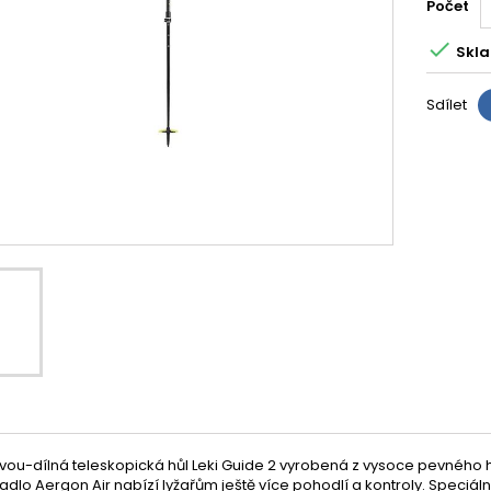
Počet

Skla
Sdílet
dvou-dílná teleskopická hůl Leki Guide 2 vyrobená z vysoce pevného hl
adlo Aergon Air nabízí lyžařům ještě více pohodlí a kontroly. Speciál