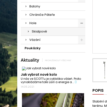
Batohy
Chrániče Páteře
Hole
Skialpové
Vázání
Poukázky
Aktuality
PROHLÉDNOUT VŠECHNY
Jak vybrat nové kolo
U nás ve SCOTTu je cyklistika vášeň. Proto
vynakládáme tolik úsilí a energie a...
14.05.2021
POPIS
Stabilní 
terénu. M