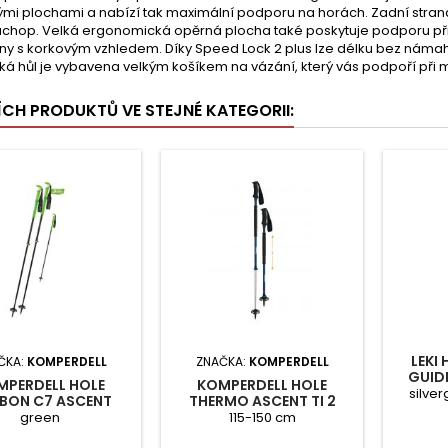
mi plochami a nabízí tak maximální podporu na horách. Zadní stran
úchop. Velká ergonomická opěrná plocha také poskytuje podporu při 
y s korkovým vzhledem. Díky Speed Lock 2 plus lze délku bez námahy n
ická hůl je vybavena velkým košíkem na vázání, který vás podpoří př
ŠÍCH PRODUKTŮ VE STEJNÉ KATEGORII:
LEKI
ČKA:
KOMPERDELL
ZNAČKA:
KOMPERDELL
GUIDE
MPERDELL HOLE
KOMPERDELL HOLE
silver
BON C7 ASCENT
THERMO ASCENT TI 2
TELESKOP.
green
115-150 cm