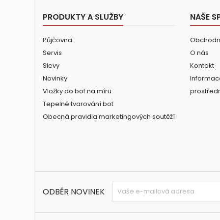
PRODUKTY A SLUŽBY
NAŠE S
Půjčovna
Obchodn
Servis
O nás
Slevy
Kontakt
Novinky
Informac
Vložky do bot na míru
prostřed
Tepelné tvarování bot
Obecná pravidla marketingových soutěží
ODBĚR NOVINEK