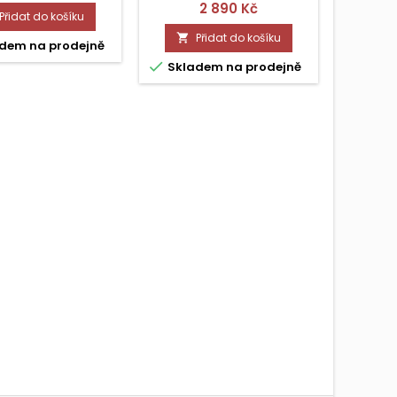
Cena
2 890 Kč
Přidat do košíku

Přidat do košíku


dem na prodejně
Skla

Skladem na prodejně