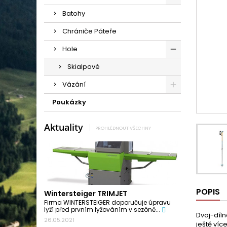
Batohy
Chrániče Páteře
Hole
Skialpové
Vázání
Poukázky
Aktuality
PROHLÉDNOUT VŠECHNY
POPIS
Wintersteiger TRIMJET
Firma WINTERSTEIGER doporučuje úpravu
lyží před prvním lyžováním v sezóně...
Dvoj-díln
26.05.2021
ještě víc