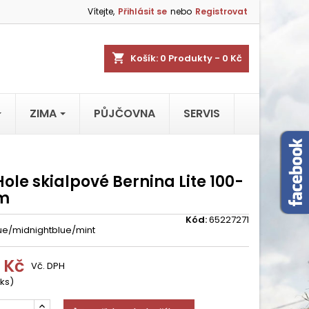
Vítejte,
Přihlásit se
nebo
Registrovat
shopping_cart
Košík:
0
Produkty - 0 Kč
ZIMA
PŮJČOVNA
SERVIS
Hole skialpové Bernina Lite 100-
m
Kód:
65227271
e/midnightblue/mint
 Kč
Vč. DPH
 ks)