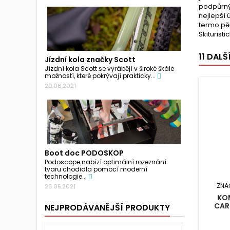
podpůrný
nejlepší 
termo pěn
Skiturist
11 DAL
Jízdní kola značky Scott
Jízdní kola Scott se vyrábějí v široké škále
možností, které pokrývají prakticky...
20.06.2021
Boot doc PODOSKOP
Podoscope nabízí optimální rozeznání
tvaru chodidla pomocí moderní
technologie...
ZNA
26.05.2021
KO
CAR
NEJPRODÁVANĚJŠÍ PRODUKTY