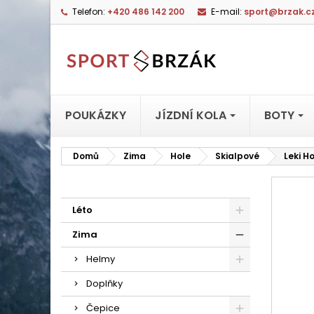
Telefon:
+420 486 142 200
E-mail:
sport@brzak.c
POUKÁZKY
JÍZDNÍ KOLA
BOTY
Domů
Zima
Hole
Skialpové
Leki H
Léto
Zima
Helmy
Doplňky
Čepice