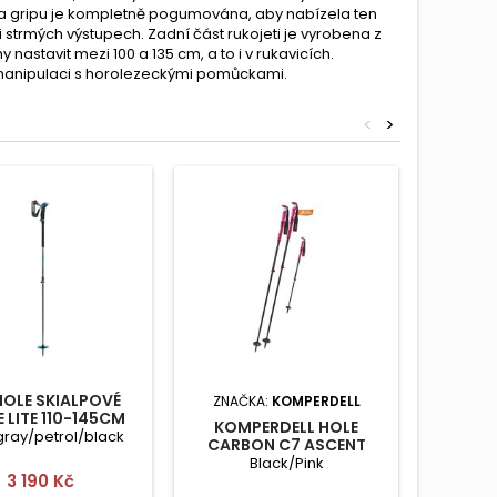
a gripu je kompletně pogumována, aby nabízela ten
strmých výstupech. Zadní část rukojeti je vyrobena z
astavit mezi 100 a 135 cm, a to i v rukavicích.
i manipulaci s horolezeckými pomůckami.
<
>
 HOLE SKIALPOVÉ
LEKI 
ZNAČKA:
KOMPERDELL
 LITE 110-145CM
GUIDE 
KOMPERDELL HOLE
gray/petrol/black
silver
CARBON C7 ASCENT
BERRY
Black/Pink
Cena
3 190 Kč