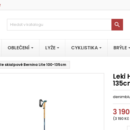
z

OBLEČENÍ
LYŽE
CYKLISTIKA
BRÝLE
ole skialpové Bernina Lite 100-135cm
Leki 
135c
denimblu
3 190
(3 190 Kč