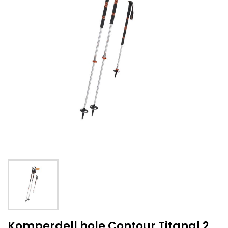
Komperdell hole Contour Titanal 2