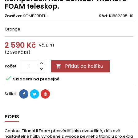
FOAM teleskop.
Značka:
KOMPERDELL
Kód:
K1882305-10
Orange
2 590 Kč
Vč. DPH
(2 590 Kč ks)
Přidat do košíku
Počet


Skladem na prodejně
Sdílet
POPIS
Contour Titanal II Foam přesvědčí jako dvoudílné, délkově
nastavitelné hůlky vyrobené z vysoce pevného titanalu pro extra