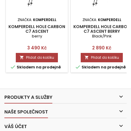
ZNAČKA:
KOMPERDELL
ZNAČKA:
KOMPERDELL
KOMPERDELL HOLE CARBON
KOMPERDELL HOLE CARBON
C7 ASCENT
C7 ASCENT BERRY
berry
Black/Pink
Cena
Cena
3 490 Kč
2 890 Kč
Přidat do košíku
Přidat do košíku




Skladem na prodejně
Skladem na prodejně

PRODUKTY A SLUŽBY

NAŠE SPOLEČNOST

VÁŠ ÚČET