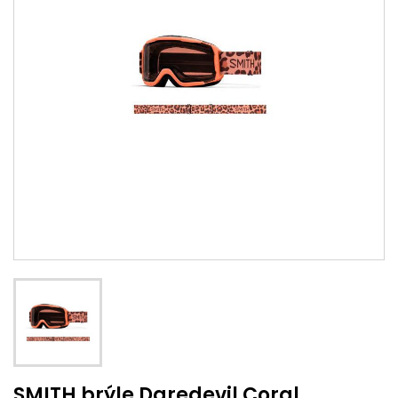
SMITH brýle Daredevil Coral