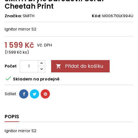
Cheetah Print
Značka:
SMITH
Kód:
M006710LK994U
Ignitor mirror S2
1 599 Kč
Vč. DPH
(1 599 Kč ks)
Přidat do košíku
Počet


Skladem na prodejně
Sdílet
POPIS
Ignitor mirror S2