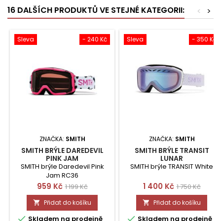
16 DALŠÍCH PRODUKTŮ VE STEJNÉ KATEGORII:
<
>
Sleva
- 240 Kč
Sleva
- 350 Kč
ZNAČKA:
SMITH
ZNAČKA:
SMITH
SMITH BRÝLE DAREDEVIL
SMITH BRÝLE TRANSIT
PINK JAM
LUNAR
SMITH brýle Daredevil Pink
SMITH brýle TRANSIT White
Jam RC36
Cena
Běžná
Cena
Běžná
959 Kč
1 400 Kč
1 199 Kč
1 750 Kč
cena
cena
Přidat do košíku
Přidat do košíku




Skladem na prodejně
Skladem na prodejně