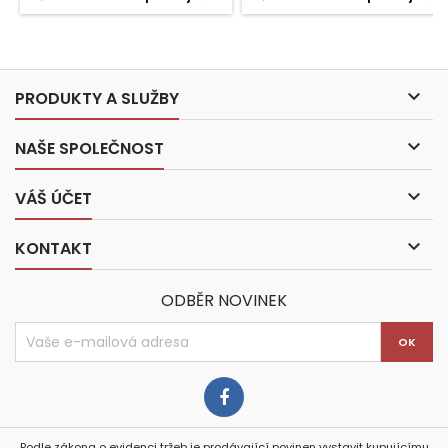

PRODUKTY A SLUŽBY

NAŠE SPOLEČNOST

VÁŠ ÚČET

KONTAKT
ODBĚR NOVINEK
Podle zákona o evidenci tržeb je prodávající povinen vystavit kupujícímu