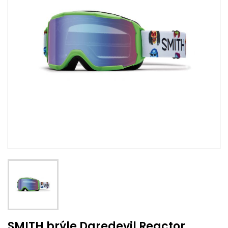
SMITH brýle Daredevil Reactor