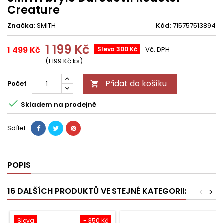
Creature
Značka:
SMITH
Kód:
715757513894
1 199 Kč
1 499 Kč
Sleva 300 Kč
Vč. DPH
(1 199 Kč ks)
Přidat do košíku
Počet


Skladem na prodejně
Sdílet
POPIS
16 DALŠÍCH PRODUKTŮ VE STEJNÉ KATEGORII:
<
>
Sleva
- 350 Kč