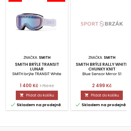
ZNAČKA:
SMITH
ZNAČKA:
SMITH
SMITH BRÝLE TRANSIT
SMITH BRÝLE RALLY WHITE
LUNAR
CHUNKY KNIT
SMITH brýle TRANSIT White
Blue Sensor Mirror S1
Cena
Běžná
Cena
1 400 Kč
2 499 Kč
1 750 Kč
cena
Přidat do košíku
Přidat do košíku




Skladem na prodejně
Skladem na prodejně