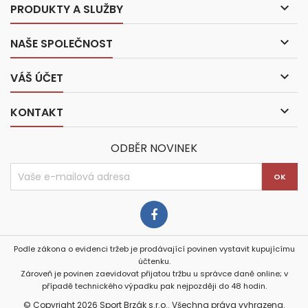

PRODUKTY A SLUŽBY

NAŠE SPOLEČNOST

VÁŠ ÚČET

KONTAKT
ODBĚR NOVINEK
Podle zákona o evidenci tržeb je prodávající povinen vystavit kupujícímu
účtenku.
Zároveň je povinen zaevidovat přijatou tržbu u správce daně online; v
případě technického výpadku pak nejpozději do 48 hodin.
© Copyright 2026 Sport Brzák s.r.o.. Všechna práva vyhrazena.