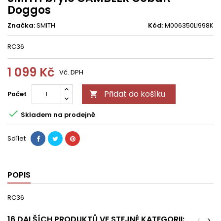
Doggos
Značka:
SMITH
Kód:
M006350LI998K
RC36
1 099 Kč
Vč. DPH
Přidat do košíku
Počet


Skladem na prodejně
Sdílet
POPIS
RC36
16 DALŠÍCH PRODUKTŮ VE STEJNÉ KATEGORII:
<
>