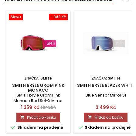
Sleva
- 340 Kč
ZNAČKA:
SMITH
ZNAČKA:
SMITH
SMITH BRÝLE GROM PINK
SMITH BRÝLE BLAZER WHITE
MONACO
SMITH brýle Grom Pink
Blue Sensor Mirror S1
Monaco Red Sol-X Mirror
Cena
Běžná
Cena
1 359 Kč
2 499 Kč
1 699 Kč
cena
Přidat do košíku
Přidat do košíku




Skladem na prodejně
Skladem na prodejně