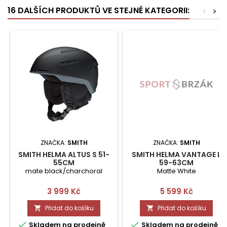
16 DALŠÍCH PRODUKTŮ VE STEJNÉ KATEGORII:
<
>
ZNAČKA:
SMITH
ZNAČKA:
SMITH
SMITH HELMA ALTUS S 51-
SMITH HELMA VANTAGE L
55CM
59-63CM
mate black/charchoral
Matte White
Cena
Cena
3 999 Kč
5 599 Kč
Přidat do košíku
Přidat do košíku




Skladem na prodejně
Skladem na prodejně