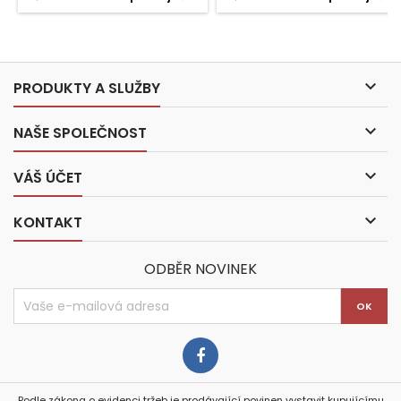

PRODUKTY A SLUŽBY

NAŠE SPOLEČNOST

VÁŠ ÚČET

KONTAKT
ODBĚR NOVINEK
Podle zákona o evidenci tržeb je prodávající povinen vystavit kupujícímu