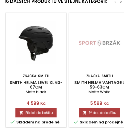
16 DALŠÍCH PRODUKTŮ VE STEJNÉ KATEGORII:
<
>
ZNAČKA:
SMITH
ZNAČKA:
SMITH
SMITH HELMA LEVEL XL 63-
SMITH HELMA VANTAGE L
67CM
59-63CM
Mate black
Matte White
Cena
Cena
4 599 Kč
5 599 Kč
Přidat do košíku
Přidat do košíku




Skladem na prodejně
Skladem na prodejně