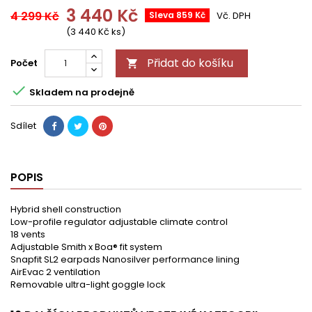
3 440 Kč
4 299 Kč
Sleva 859 Kč
Vč. DPH
(3 440 Kč ks)
Přidat do košíku
Počet


Skladem na prodejně
Sdílet
POPIS
Hybrid shell construction
Low-profile regulator adjustable climate control
18 vents
Adjustable Smith x Boa® fit system
Snapfit SL2 earpads Nanosilver performance lining
AirEvac 2 ventilation
Removable ultra-light goggle lock