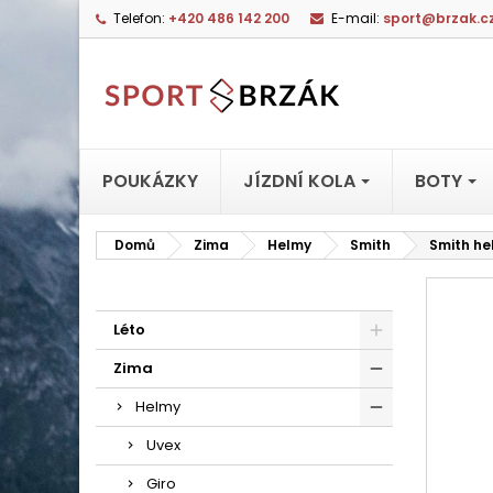
Telefon:
+420 486 142 200
E-mail:
sport@brzak.c
POUKÁZKY
JÍZDNÍ KOLA
BOTY
Domů
Zima
Helmy
Smith
Smith he
Léto
Zima
Helmy
Uvex
Giro