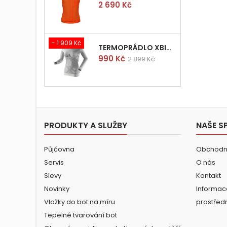
Cena
2 690 Kč
- 1 909 Kč
TERMOPRÁDLO XBIONIC RADIACTOR WOMAN SHIRT LONGS L/XL
Cena
Běžná
990 Kč
2 899 Kč
cena
PRODUKTY A SLUŽBY
NAŠE S
Půjčovna
Obchodn
Servis
O nás
Slevy
Kontakt
Novinky
Informac
Vložky do bot na míru
prostřed
Tepelné tvarování bot