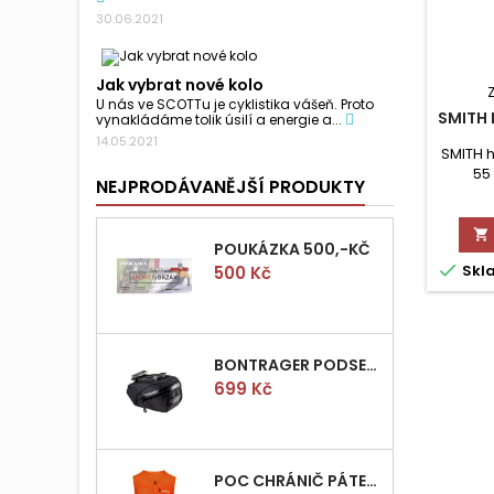
30.06.2021
Jak vybrat nové kolo
U nás ve SCOTTu je cyklistika vášeň. Proto
SMITH
vynakládáme tolik úsilí a energie a...
14.05.2021
SMITH 
55
NEJPRODÁVANĚJŠÍ PRODUKTY

POUKÁZKA 500,-KČ

Cena
Skl
500 Kč
BONTRAGER PODSEDLOVÁ BRAŠNIČKA PRO QUICK S
Cena
699 Kč
POC CHRÁNIČ PÁTEŘE POCITO VPD AIR VEST VEL.M