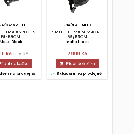
NAČKA:
SMITH
ZNAČKA:
SMITH
Z
 HELMA ASPECT S
SMITH HELMA MISSION L
SMITH 
51-55CM
59/63CM
Matte Black
matte black
na
Běžná
Cena
599 Kč
2 999 Kč
1 999 Kč
cena
Přidat do košíku
Přidat do košíku




dem na prodejně
Skladem na prodejně
Skla