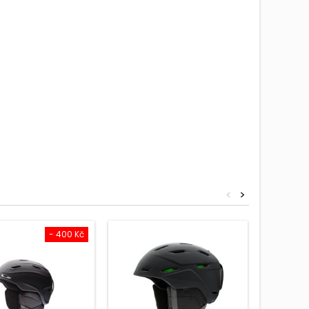
<
>
- 400 Kč