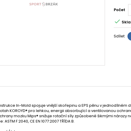
Počet

Skla
Sdílet
strukce In-Mold spojuje vnější skořepinu a EPS pěnu v jednodílném de
otah KOROYD® pro lehkou, energii absorbující a ventilovanou ochranu
chrany mozku Mips® snižuje rotační síly způsobené šikmými nárazy na
ce: ASTM F 2040, CE EN 1077:2007 TŘÍDA B.