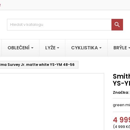
z

OBLEČENÍ
LYŽE
CYKLISTIKA
BRÝLE
lma Survey Jr. matte white YS-YM 48-56
Smit
YS-Y
Značka:
green mi
4 99
(4 999 Kč