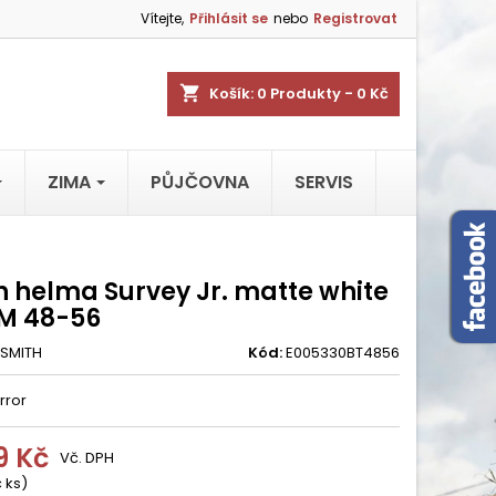
Vítejte,
Přihlásit se
nebo
Registrovat
shopping_cart
Košík:
0
Produkty - 0 Kč
ZIMA
PŮJČOVNA
SERVIS
h helma Survey Jr. matte white
M 48-56
SMITH
Kód:
E005330BT4856
rror
9 Kč
Vč. DPH
 ks)