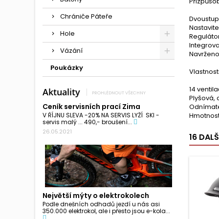
Přizpůsob
Chrániče Páteře
Dvoustup
Nastavite
Hole
Regulátor
Integrova
Vázání
Navrženo
Poukázky
Vlastnost
14 ventil
Aktuality
PROHLÉDNOUT VŠECHNY
Plyšová,
Ceník servisních prací Zima
Odnímatel
V ŘÍJNU SLEVA -20% NA SERVIS LYŽÍ SKI -
Hmotnost 
servis malý ... 490,- broušení...
26.05.2021
16 DAL
Největší mýty o elektrokolech
Podle dnešních odhadů jezdí u nás asi
350.000 elektrokol, ale i přesto jsou e-kola...