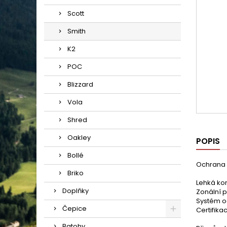
Scott
Smith
K2
POC
Blizzard
Vola
Shred
Oakley
POPIS
Bollé
Ochrana
Briko
Lehká kon
Doplňky
Zonální p
Systém o
Čepice
Certifika
Batohy