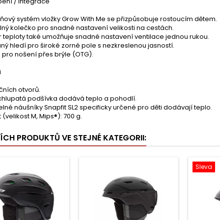
ení / Integrace
ňový systém vložky Grow With Me se přizpůsobuje rostoucím dětem.
lný kolečko pro snadné nastavení velikosti na cestách.
 teploty také umožňuje snadné nastavení ventilace jednou rukou.
ný hledí pro široké zorné pole s nezkreslenou jasností.
 pro nošení přes brýle (OTG).
i
ačních otvorů.
 chlupatá podšívka dodává teplo a pohodlí.
né náušníky Snapfit SL2 specificky určené pro děti dodávají teplo.
(velikost M, Mips®): 700 g.
ŠÍCH PRODUKTŮ VE STEJNÉ KATEGORII:
Sleva