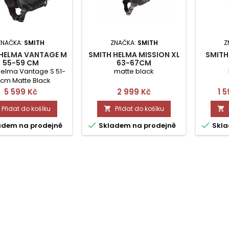
ZNAČKA:
SMITH
ZNAČKA:
SMITH
Z
 HELMA VANTAGE M
SMITH HELMA MISSION XL
SMITH
55-59 CM
63-67CM
helma Vantage S 51-
matte black
 cm Matte Black
Cena
Cena
Ce
5 599 Kč
2 999 Kč
1 
Přidat do košíku
Přidat do košíku




adem na prodejně
Skladem na prodejně
Skla