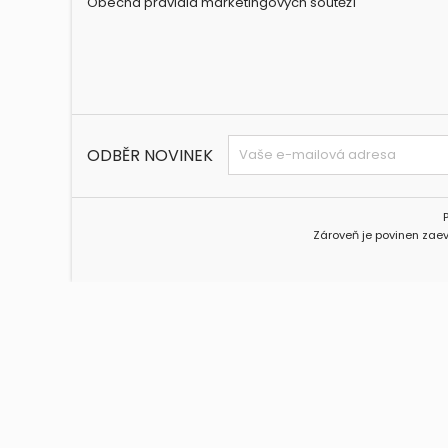
Obecná pravidla marketingových soutěží
ODBĚR NOVINEK
Zároveň je povinen zaev