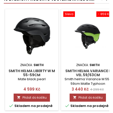
Sleva
- 859 Kč
ZNAČKA:
SMITH
ZNAČKA:
SMITH
SMITH HELMA LIBERTY W M
SMITH HELMA VARIANCE L
55-59CM
VEL.59/63CM
Mate black pearl
Smith helma Variance M 55-
59cm Matte Typhoon
Cena
Cena
Běžná
4 599 Kč
3 440 Kč
4 299 Kč
cena
Přidat do košíku
Přidat do košíku




Skladem na prodejně
Skladem na prodejně