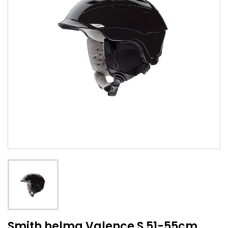
Smith helma Valence S 51-55cm