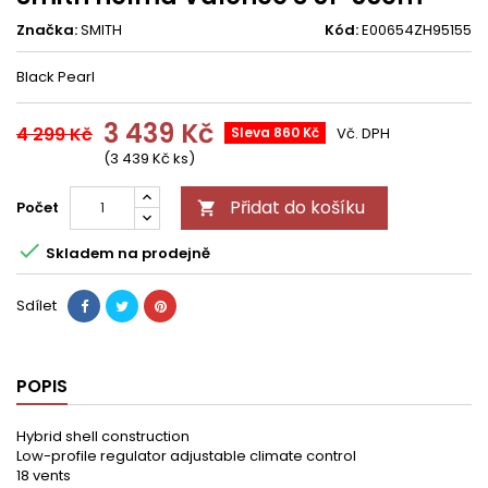
Značka:
SMITH
Kód:
E00654ZH95155
Black Pearl
3 439 Kč
4 299 Kč
Sleva 860 Kč
Vč. DPH
(3 439 Kč ks)
Přidat do košíku
Počet


Skladem na prodejně
Sdílet
POPIS
Hybrid shell construction
Low-profile regulator adjustable climate control
18 vents