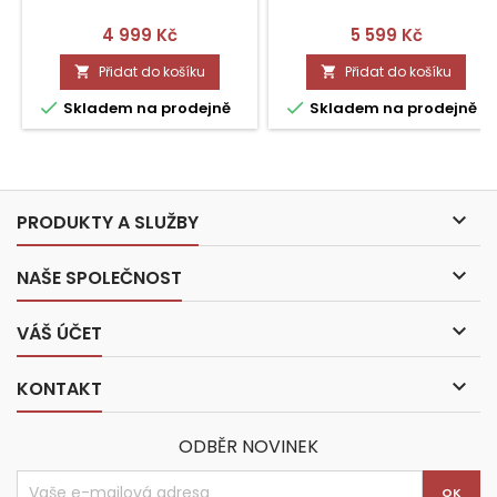
Cena
Cena
4 999 Kč
5 599 Kč
Přidat do košíku
Přidat do košíku




Skladem na prodejně
Skladem na prodejně

PRODUKTY A SLUŽBY

NAŠE SPOLEČNOST

VÁŠ ÚČET

KONTAKT
ODBĚR NOVINEK