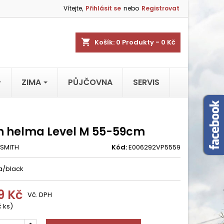
Vítejte,
Přihlásit se
nebo
Registrovat
shopping_cart
Košík:
0
Produkty - 0 Kč
ZIMA
PŮJČOVNA
SERVIS
h helma Level M 55-59cm
SMITH
Kód:
E006292VP5559
a/black
9 Kč
Vč. DPH
 ks)