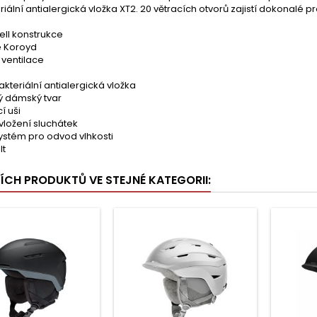
riální antialergická vložka XT2. 20 větracích otvorů zajistí dokonalé 
ell konstrukce
 Koroyd
 ventilace
akteriální antialergická vložka
ý dámský tvar
í uši
vložení sluchátek
ystém pro odvod vlhkosti
lt
ŠÍCH PRODUKTŮ VE STEJNÉ KATEGORII: