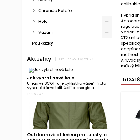
antibakte
Chrániče Páteře
Hybrid sh
Aerocore
Hole
regulace
Vapor Fit
Vázání
XT2 antib
Poukázky
specifick
odepínac
možnost 
Aktuality
PROHLÉDNOUT VŠECHNY
AirEvac s
měkký kši
Jak vybrat nové kolo
16 DAL
U nás ve SCOTTu je cyklistika vášeň. Proto
vynakládáme tolik úsilí a energie a...
14.05.2021
Outdoorové oblečení pro turisty, cyklisty a...