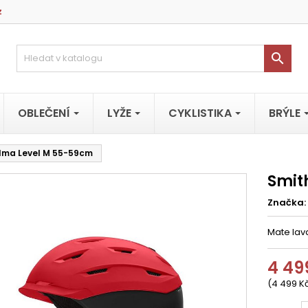
z

OBLEČENÍ
LYŽE
CYKLISTIKA
BRÝLE
lma Level M 55-59cm
Smit
Značka:
Mate lav
4 49
(4 499 Kč