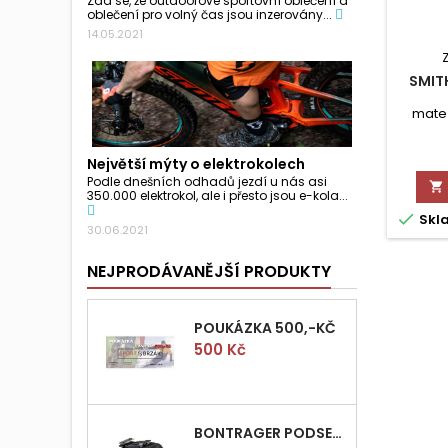
Zdá se, že outdoorové sportovní oblečení a
oblečení pro volný čas jsou inzerovány...
14.05.2021
SMIT
mate
Největší mýty o elektrokolech
Podle dnešních odhadů jezdí u nás asi

350.000 elektrokol, ale i přesto jsou e-kola...

Skl
30.06.2021
NEJPRODÁVANĚJŠÍ PRODUKTY
POUKÁZKA 500,-KČ
Cena
500 Kč
BONTRAGER PODSEDLOVÁ BRAŠNIČKA PRO QUICK S