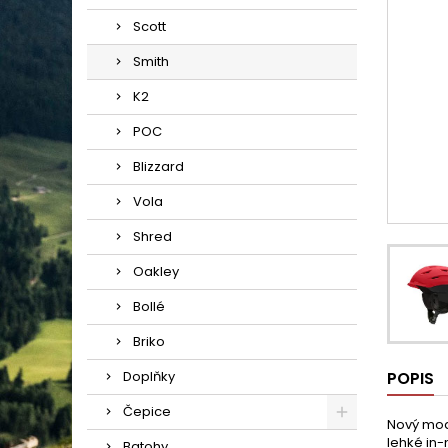
Scott
Smith
K2
POC
Blizzard
Vola
Shred
Oakley
Bollé
Briko
Doplňky
POPIS
Čepice
Nový mode
lehké in
Batohy