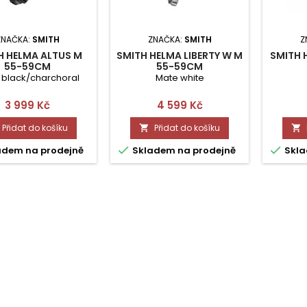
ZNAČKA:
SMITH
ZNAČKA:
SMITH
Z
H HELMA ALTUS M
SMITH HELMA LIBERTY W M
SMITH 
55-59CM
55-59CM
 black/charchoral
Mate white
Cena
Cena
3 999 Kč
4 599 Kč
Přidat do košíku
Přidat do košíku




adem na prodejně
Skladem na prodejně
Skla