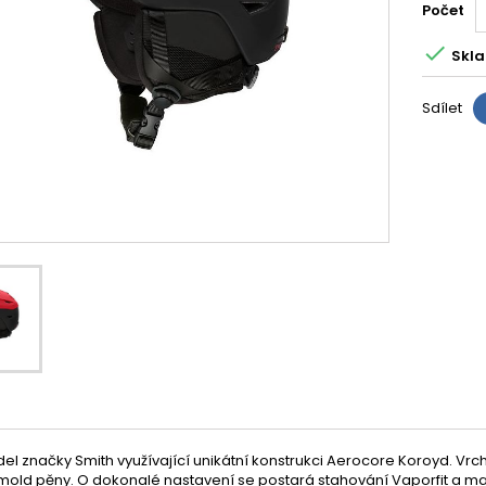
Počet

Skla
Sdílet
l značky Smith využívající unikátní konstrukci Aerocore Koroyd. Vrch
-mold pěny. O dokonalé nastavení se postará stahování Vaporfit a m