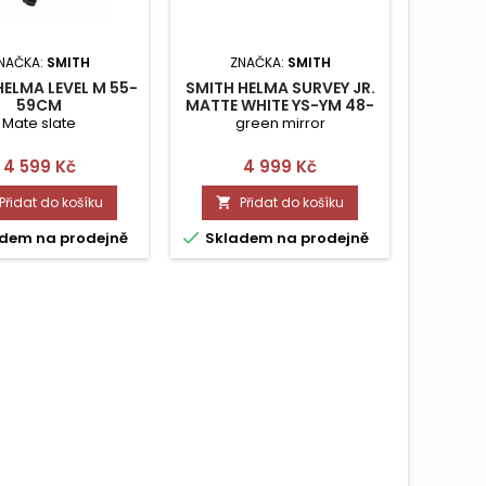
NAČKA:
SMITH
ZNAČKA:
SMITH
Z
HELMA LEVEL M 55-
SMITH HELMA SURVEY JR.
SMITH H
59CM
MATTE WHITE YS-YM 48-
56
Mate slate
green mirror
Cena
Cena
4 599 Kč
4 999 Kč
Přidat do košíku
Přidat do košíku




dem na prodejně
Skladem na prodejně
Skla