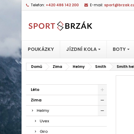
Telefon:
+420 486 142 200
E-mail:
sport@brzak.c
POUKÁZKY
JÍZDNÍ KOLA
BOTY
Domů
Zima
Helmy
Smith
Smith he
Léto
Zima
Helmy
Uvex
Giro