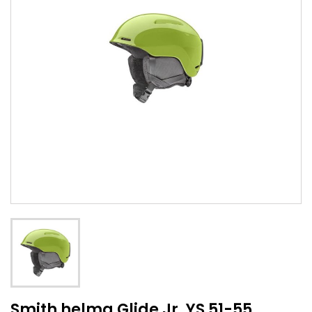
Smith helma Glide Jr. YS 51-55