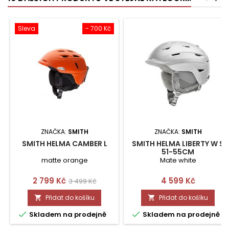
Sleva
- 700 Kč
ZNAČKA:
SMITH
ZNAČKA:
SMITH
SMITH HELMA CAMBER L
SMITH HELMA LIBERTY W S
51-55CM
matte orange
Mate white
Cena
Běžná
Cena
2 799 Kč
4 599 Kč
3 499 Kč
cena
Přidat do košíku
Přidat do košíku




Skladem na prodejně
Skladem na prodejně