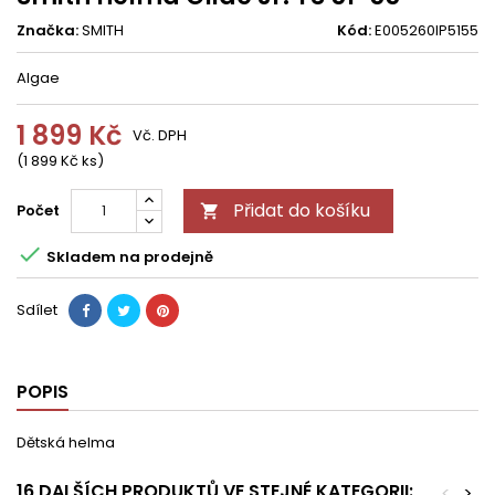
Značka:
SMITH
Kód:
E005260IP5155
Algae
1 899 Kč
Vč. DPH
(1 899 Kč ks)
Přidat do košíku
Počet


Skladem na prodejně
Sdílet
POPIS
Dětská helma
16 DALŠÍCH PRODUKTŮ VE STEJNÉ KATEGORII:
<
>