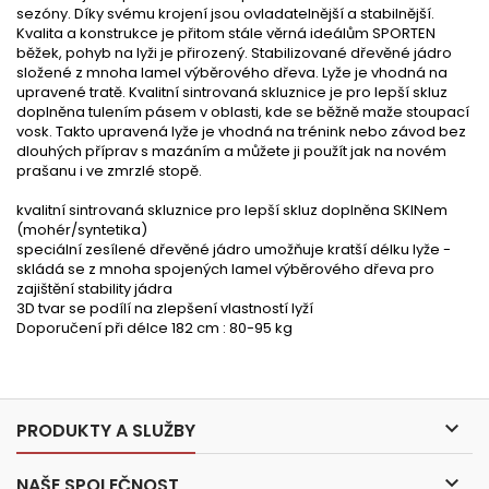
sezóny. Díky svému krojení jsou ovladatelnější a stabilnější.
Kvalita a konstrukce je přitom stále věrná ideálům SPORTEN
běžek, pohyb na lyži je přirozený. Stabilizované dřevěné jádro
složené z mnoha lamel výběrového dřeva. Lyže je vhodná na
upravené tratě. Kvalitní sintrovaná skluznice je pro lepší skluz
doplněna tulením pásem v oblasti, kde se běžně maže stoupací
vosk. Takto upravená lyže je vhodná na trénink nebo závod bez
dlouhých příprav s mazáním a můžete ji použít jak na novém
prašanu i ve zmrzlé stopě.
kvalitní sintrovaná skluznice pro lepší skluz doplněna SKINem
(mohér/syntetika)
speciální zesílené dřevěné jádro umožňuje kratší délku lyže -
skládá se z mnoha spojených lamel výběrového dřeva pro
zajištění stability jádra
3D tvar se podílí na zlepšení vlastností lyží
Doporučení při délce 182 cm : 80-95 kg

PRODUKTY A SLUŽBY

NAŠE SPOLEČNOST