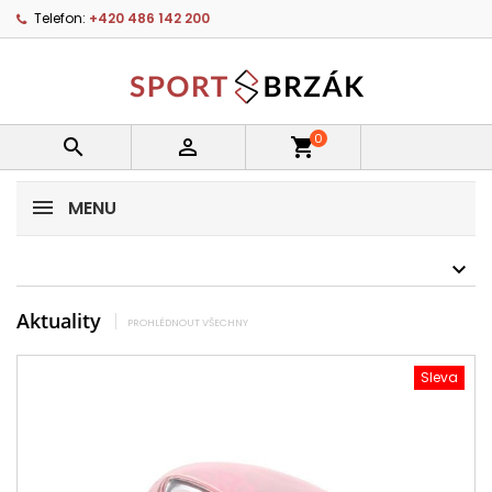
Telefon:
+420 486 142 200
0


shopping_cart
MENU
Aktuality
PROHLÉDNOUT VŠECHNY
Sleva