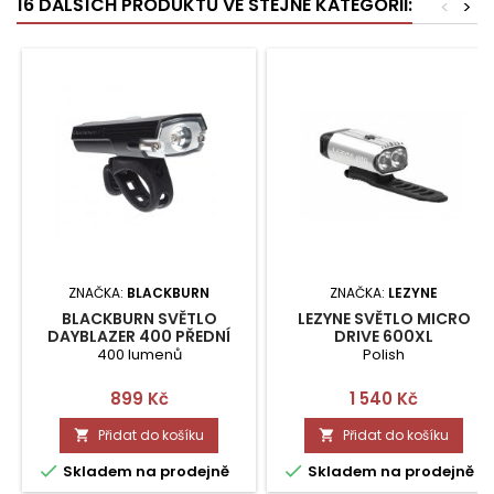
16 DALŠÍCH PRODUKTŮ VE STEJNÉ KATEGORII:
<
>
ZNAČKA:
BLACKBURN
ZNAČKA:
LEZYNE
BLACKBURN SVĚTLO
LEZYNE SVĚTLO MICRO
DAYBLAZER 400 PŘEDNÍ
DRIVE 600XL
400 lumenů
Polish
Cena
Cena
899 Kč
1 540 Kč
Přidat do košíku
Přidat do košíku




Skladem na prodejně
Skladem na prodejně