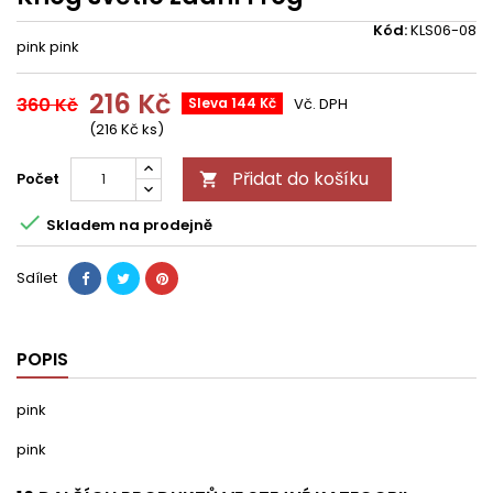
Kód:
KLS06-08
pink pink
216 Kč
360 Kč
Sleva 144 Kč
Vč. DPH
(216 Kč ks)
Přidat do košíku
Počet


Skladem na prodejně
Sdílet
POPIS
pink
pink