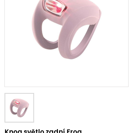
Knog světlo zadní Frog