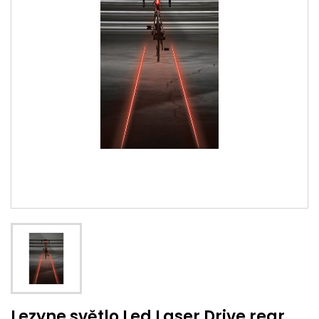
Lezyne světlo Led Laser Drive rear