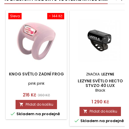
Sleva
- 144 Kč
KNOG SVĚTLO ZADNÍ FROG
ZNAČKA:
LEZYNE
LEZYNE SVĚTLO HECTO
pink pink
STVZO 40 LUX
Black
Cena
Běžná
216 Kč
360 Kč
Cena
1 290 Kč
cena
Přidat do košíku

Přidat do košíku


Skladem na prodejně

Skladem na prodejně