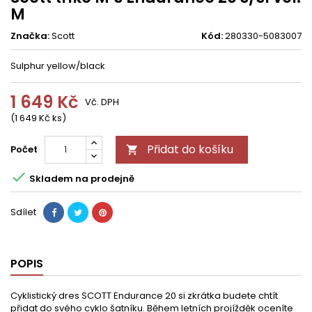
M
Značka:
Scott
Kód:
280330-5083007
Sulphur yellow/black
1 649 Kč
Vč. DPH
(1 649 Kč ks)
Přidat do košíku
Počet


Skladem na prodejně
Sdílet
POPIS
Cyklistický dres SCOTT Endurance 20 si zkrátka budete chtít
přidat do svého cyklo šatníku. Během letních projížděk oceníte