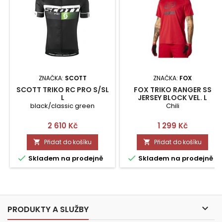
ZNAČKA:
SCOTT
ZNAČKA:
FOX
SCOTT TRIKO RC PRO S/SL
FOX TRIKO RANGER SS
L
JERSEY BLOCK VEL. L
black/classic green
Chili
Cena
Cena
2 610 Kč
1 299 Kč
Přidat do košíku
Přidat do košíku




Skladem na prodejně
Skladem na prodejně

PRODUKTY A SLUŽBY