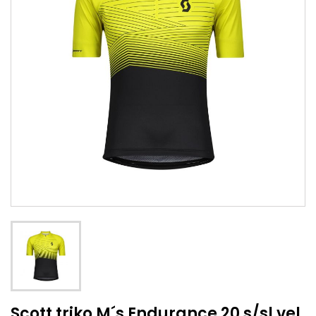
Scott triko M´s Endurance 20 s/sl vel.