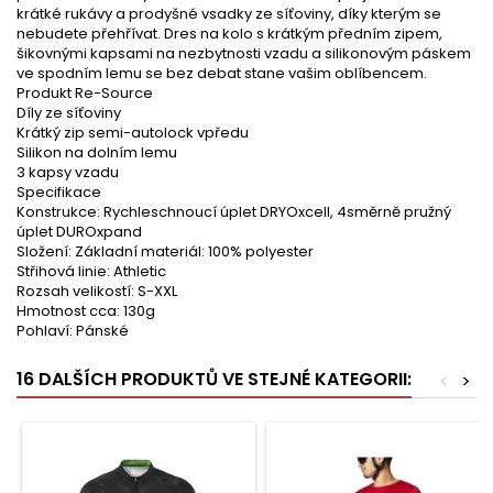
krátké rukávy a prodyšné vsadky ze síťoviny, díky kterým se
nebudete přehřívat. Dres na kolo s krátkým předním zipem,
šikovnými kapsami na nezbytnosti vzadu a silikonovým páskem
ve spodním lemu se bez debat stane vašim oblíbencem.
Produkt Re-Source
Díly ze síťoviny
Krátký zip semi-autolock vpředu
Silikon na dolním lemu
3 kapsy vzadu
Specifikace
Konstrukce: Rychleschnoucí úplet DRYOxcell, 4směrně pružný
úplet DUROxpand
Složení: Základní materiál: 100% polyester
Střihová linie: Athletic
Rozsah velikostí: S-XXL
Hmotnost cca: 130g
Pohlaví: Pánské
16 DALŠÍCH PRODUKTŮ VE STEJNÉ KATEGORII:
<
>