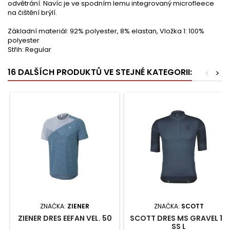
odvětrání. Navíc je ve spodním lemu integrovaný microfleece
na čištění brýlí.
Základní materiál: 92% polyester, 8% elastan, Vložka 1: 100%
polyester
Střih: Regular
16 DALŠÍCH PRODUKTŮ VE STEJNÉ KATEGORII:
<
>
ZNAČKA:
ZIENER
ZNAČKA:
SCOTT
ZIENER DRES EEFAN VEL. 50
SCOTT DRES MS GRAVEL 10
SS L