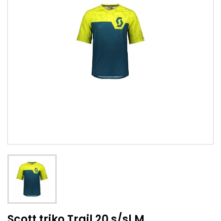
Scott triko Trail 20 s/sl M