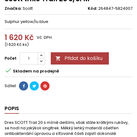
Značka:
Scott
Kód:
264847-5824007
Sulphur yellow/lu.blue
1 620 Kč
Vč. DPH
(1 620 Kč ks)
Přidat do košíku
Počet


Skladem na prodejně
Sdílet
POPIS
Dres SCOTT Trail 20 s mírně delšími, však stále krátkými rukávy,
se hodí na jakýkoli singltrek. Měkký lehký materiál ošetřen
antibakteriální úpravou a síťované části zajistí dokonalé