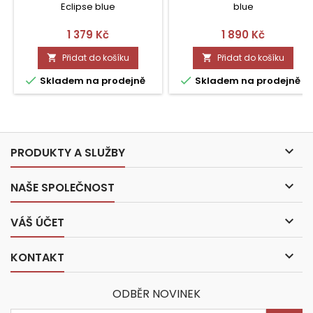
Eclipse blue
blue
Cena
Cena
1 379 Kč
1 890 Kč
Přidat do košíku
Přidat do košíku




Skladem na prodejně
Skladem na prodejně

PRODUKTY A SLUŽBY

NAŠE SPOLEČNOST

VÁŠ ÚČET

KONTAKT
ODBĚR NOVINEK