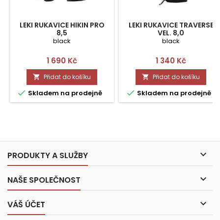
LEKI RUKAVICE HIKIN PRO
LEKI RUKAVICE TRAVERSE
8,5
VEL. 8,0
black
black
Cena
Cena
1 690 Kč
1 340 Kč
Přidat do košíku
Přidat do košíku




Skladem na prodejně
Skladem na prodejně

PRODUKTY A SLUŽBY

NAŠE SPOLEČNOST

VÁŠ ÚČET