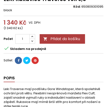
Kód:
650809301095
black
1 340 Kč
Vč. DPH
(1 340 Kč ks)
Přidat do košíku
Počet


Skladem na prodejně
Sdílet
POPIS
Leki Traverse mají podšívku Gore Windstoper, která spolehlivě
ochrání proti větru. Flexibilní neoprénová manžeta Flex Cuff,
zajistí snadné vyjmutí ruky a individuální nastavení v oblasti
zápěstí. Rukavice mají mírně širší střih pro komfort při nošení a
stále teplé ruce.