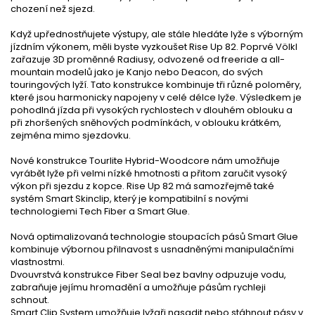
chození než sjezd.
Když upřednostňujete výstupy, ale stále hledáte lyže s výborným
jízdním výkonem, měli byste vyzkoušet Rise Up 82. Poprvé Völkl
zařazuje 3D proměnné Radiusy, odvozené od freeride a all-
mountain modelů jako je Kanjo nebo Deacon, do svých
touringových lyží. Tato konstrukce kombinuje tři různé poloměry,
které jsou harmonicky napojeny v celé délce lyže. Výsledkem je
pohodlná jízda při vysokých rychlostech v dlouhém oblouku a
při zhoršených sněhových podmínkách, v oblouku krátkém,
zejména mimo sjezdovku.
Nové konstrukce Tourlite Hybrid-Woodcore nám umožňuje
vyrábět lyže při velmi nízké hmotnosti a přitom zaručit vysoký
výkon při sjezdu z kopce. Rise Up 82 má samozřejmě také
systém Smart Skinclip, který je kompatibilní s novými
technologiemi Tech Fiber a Smart Glue.
Nová optimalizovaná technologie stoupacích pásů Smart Glue
kombinuje výbornou přilnavost s usnadněnými manipulačními
vlastnostmi.
Dvouvrstvá konstrukce Fiber Seal bez bavlny odpuzuje vodu,
zabraňuje jejímu hromadění a umožňuje pásům rychleji
schnout.
Smart Clip System umožňuje lyžaři nasadit nebo stáhnout pásy v