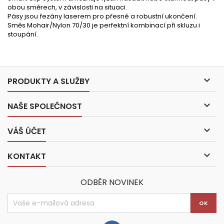
obou směrech, v závislosti na situaci.
Pásy jsou řezány laserem pro přesné a robustní ukončení.
Směs Mohair/Nylon 70/30 je perfektní kombinací při skluzu i
stoupání.

PRODUKTY A SLUŽBY

NAŠE SPOLEČNOST

VÁŠ ÚČET

KONTAKT
ODBĚR NOVINEK