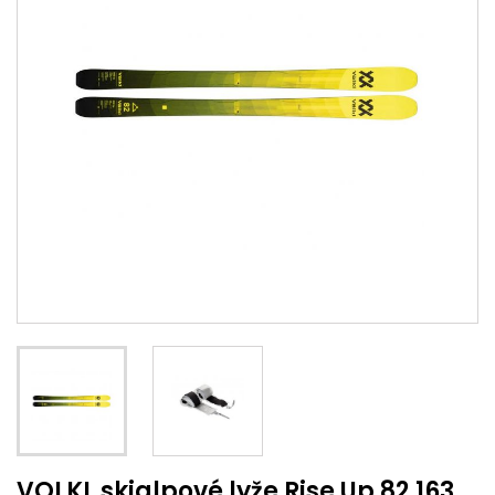
VOLKL skialpové lyže Rise Up 82 163