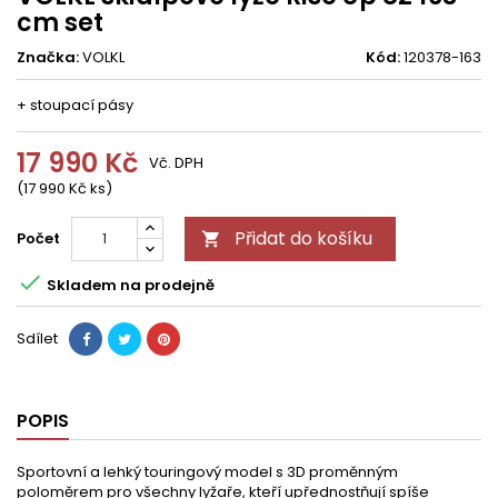
cm set
Značka:
VOLKL
Kód:
120378-163
+ stoupací pásy
17 990 Kč
Vč. DPH
(17 990 Kč ks)
Přidat do košíku
Počet


Skladem na prodejně
Sdílet
POPIS
Sportovní a lehký touringový model s 3D proměnným
poloměrem pro všechny lyžaře, kteří upřednostňují spíše