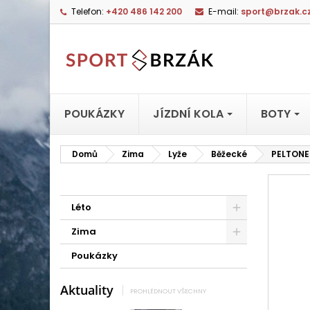
Telefon:
+420 486 142 200
E-mail:
sport@brzak.c
POUKÁZKY
JÍZDNÍ KOLA
BOTY
Domů
Zima
Lyže
Běžecké
PELTONEN
Léto
Zima
Poukázky
Aktuality
PROHLÉDNOUT VŠECHNY