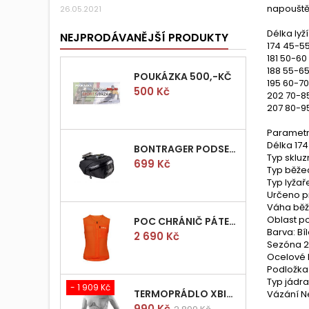
napouštěn
26.05.2021
Délka ly
NEJPRODÁVANĚJŠÍ PRODUKTY
174 45-5
181 50-60
188 55-65
POUKÁZKA 500,-KČ
195 60-70
Cena
500 Kč
202 70-8
207 80-9
Paramet
Délka 174
BONTRAGER PODSEDLOVÁ BRAŠNIČKA PRO QUICK S
Typ sklu
Cena
699 Kč
Typ běžec
Typ lyžaře
Určeno p
Váha běžk
Oblast po
POC CHRÁNIČ PÁTEŘE POCITO VPD AIR VEST VEL.M
Barva: Bí
Cena
2 690 Kč
Sezóna 2
Ocelové 
Podložka:
Typ jádr
- 1 909 Kč
TERMOPRÁDLO XBIONIC RADIACTOR WOMAN SHIRT LONGS L/XL
Vázání N
Cena
Běžná
990 Kč