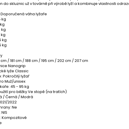
 do skluznic už v továrně při výrobě lyží a kombinuje vlastnosti odraz
ží Doporučená váha lyžaře
5 kg
 kg
 kg
 kg
5 kg
5 kg
ry
 cm / 181 cm / 188 cm / 195 cm / 202 cm / 207 cm
znice Nanogrip
ké lyže Classic
: Pokročilý lyžař
ro Muž/unisex
aře: 45 - 95 kg
užití pro běžky Ve stopě (na tratích)
lá / Černá / Modrá
021/2022
hrany: Ne
 NIS
a: Kompozitové
e