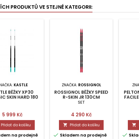
ŠÍCH PRODUKTŮ VE STEJNÉ KATEGORII:
NAČKA:
KASTLE
ZNAČKA:
ROSSIGNOL
ZN
TLE BĚŽKY XP30
ROSSIGNOL BĚŽKY SPEED
PELTON
IC SKIN HARD 180
R-SKIN JR 130CM
FACILE
CM
SET
Cena
Cena
5 999 Kč
4 290 Kč
Přidat do košíku
Přidat do košíku




adem na prodejně
Skladem na prodejně
Skla