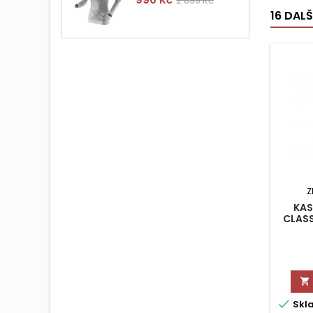
2 899 Kč
cena
16 DAL
Z
KAS
CLASS


Skl