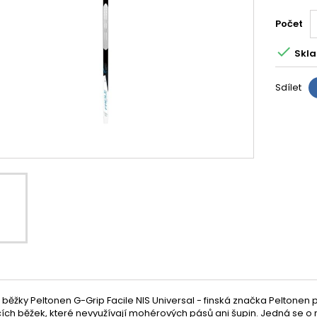
Počet

Skla
Sdílet
é běžky Peltonen G-Grip Facile NIS Universal - finská značka Peltonen p
h běžek, které nevyužívají mohérových pásů ani šupin. Jedná se o n