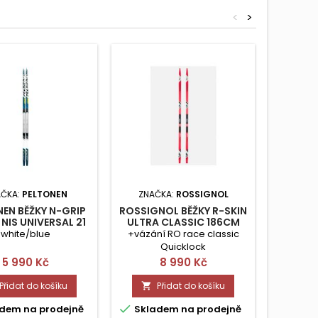
<
>
AČKA:
PELTONEN
ZNAČKA:
ROSSIGNOL
ZN
EN BĚŽKY N-GRIP
ROSSIGNOL BĚŽKY R-SKIN
FISCHER
 NIS UNIVERSAL 21
ULTRA CLASSIC 186CM
L 1
188 CM
white/blue
+vázání RO race classic
Quicklock
Cena
Cena
5 990 Kč
8 990 Kč
Přidat do košíku
Přidat do košíku




dem na prodejně
Skladem na prodejně
Skla