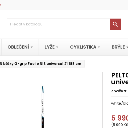
z

OBLEČENÍ
LYŽE
CYKLISTIKA
BRÝLE
 běžky G-grip Facile NIS universal 21 188 cm
PELT
unive
Značka:
white/bl
5 99
(5 990 Kč