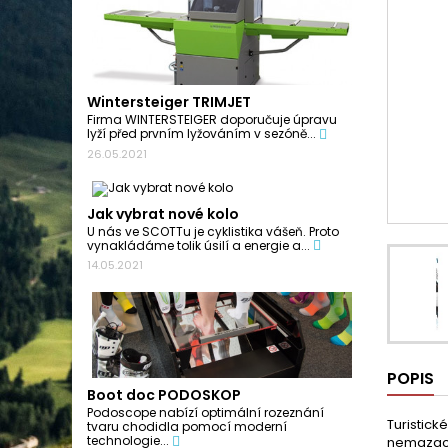
Wintersteiger TRIMJET
Firma WINTERSTEIGER doporučuje úpravu
lyží před prvním lyžováním v sezóně...
26.05.2021
Jak vybrat nové kolo
U nás ve SCOTTu je cyklistika vášeň. Proto
vynakládáme tolik úsilí a energie a...
14.05.2021
POPIS
Boot doc PODOSKOP
Podoscope nabízí optimální rozeznání
Turistick
tvaru chodidla pomocí moderní
technologie...
nemazacíc