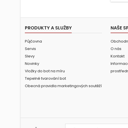
PRODUKTY A SLUŽBY
NAŠE S
Půjčovna
Obchodn
Servis
O nás
Slevy
Kontakt
Novinky
Informac
Vložky do bot na míru
prostřed
Tepelné tvarování bot
Obecná pravidla marketingových soutěží