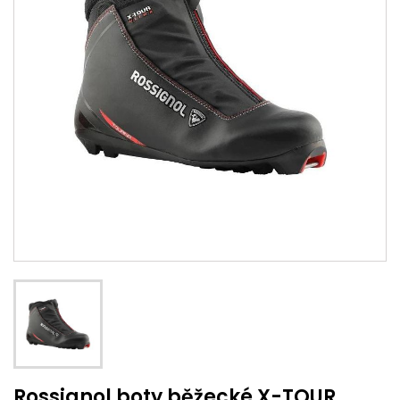
Rossignol boty běžecké X-TOUR