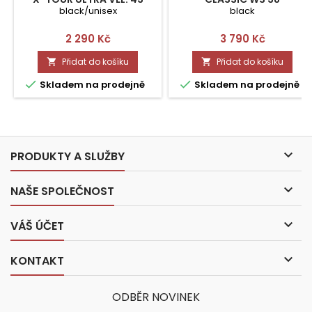
black/unisex
black
Cena
Cena
2 290 Kč
3 790 Kč
Přidat do košíku
Přidat do košíku




Skladem na prodejně
Skladem na prodejně

PRODUKTY A SLUŽBY

NAŠE SPOLEČNOST

VÁŠ ÚČET

KONTAKT
ODBĚR NOVINEK