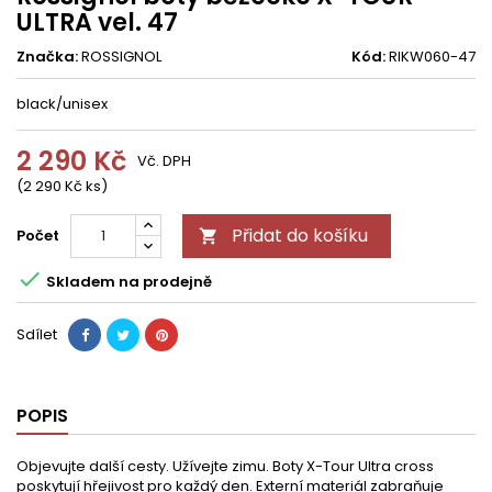
ULTRA vel. 47
Značka:
ROSSIGNOL
Kód:
RIKW060-47
black/unisex
2 290 Kč
Vč. DPH
(2 290 Kč ks)
Přidat do košíku
Počet


Skladem na prodejně
Sdílet
POPIS
Objevujte další cesty. Užívejte zimu. Boty X-Tour Ultra cross
poskytují hřejivost pro každý den. Externí materiál zabraňuje