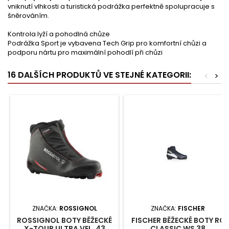
vniknutí vlhkosti a turistická podrážka perfektně spolupracuje s
šněrováním.
Kontrola lyží a pohodlná chůze
Podrážka Sport je vybavena Tech Grip pro komfortní chůzi a
podporu nártu pro maximální pohodlí při chůzi
16 DALŠÍCH PRODUKTŮ VE STEJNÉ KATEGORII:
<
>
ZNAČKA:
ROSSIGNOL
ZNAČKA:
FISCHER
ROSSIGNOL BOTY BĚŽECKÉ
FISCHER BĚŽECKÉ BOTY RC
X-TOUR ULTRA VEL. 43
CLASSIC WS 38