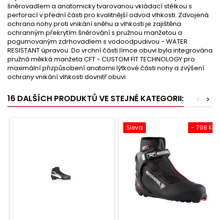
šněrovadlem a anatomicky tvarovanou vkládací stélkou s
perforací v přední části pro kvalitnější odvod vlhkosti. Zdvojená
ochrana nohy proti vnikání sněhu a vlhkosti je zajištěna
ochranným překrytím šněrování s pružnou manžetou a
pogumovaným zdrhovadlem s vodoodpudivou - WATER
RESISTANT úpravou. Do vrchní části límce obuvi byla integrována
pružná měkká manžeta CFT - CUSTOM FIT TECHNOLOGY pro
maximální přizpůsobení anatomii lýtkové části nohy a zvýšení
ochrany vnikání vlhkosti dovnitř obuvi.
16 DALŠÍCH PRODUKTŮ VE STEJNÉ KATEGORII:
<
>
Sleva
- 798 Kč