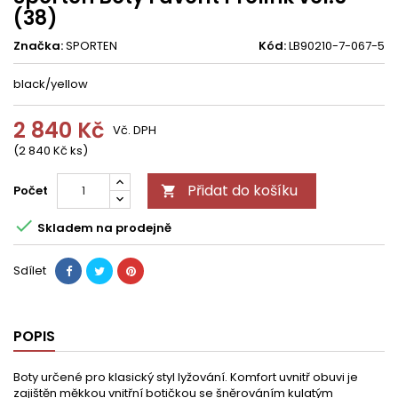
(38)
Značka:
SPORTEN
Kód:
LB90210-7-067-5
black/yellow
2 840 Kč
Vč. DPH
(2 840 Kč ks)
Přidat do košíku
Počet


Skladem na prodejně
Sdílet
POPIS
Boty určené pro klasický styl lyžování. Komfort uvnitř obuvi je
zajištěn měkkou vnitřní botičkou se šněrováním kulatým