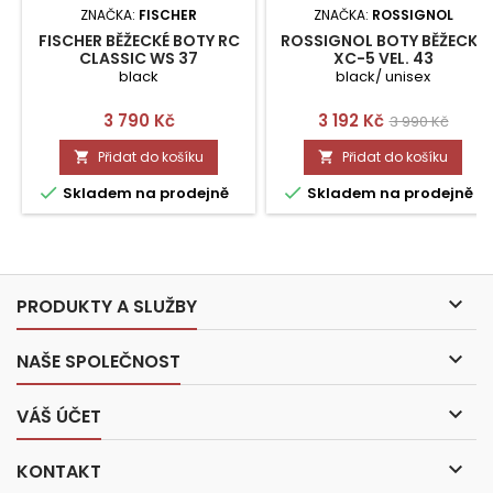
ZNAČKA:
FISCHER
ZNAČKA:
ROSSIGNOL
FISCHER BĚŽECKÉ BOTY RC
ROSSIGNOL BOTY BĚŽECKÉ
CLASSIC WS 37
XC-5 VEL. 43
black
black/ unisex
Cena
Cena
Běžná
3 790 Kč
3 192 Kč
3 990 Kč
cena
Přidat do košíku
Přidat do košíku




Skladem na prodejně
Skladem na prodejně

PRODUKTY A SLUŽBY

NAŠE SPOLEČNOST

VÁŠ ÚČET

KONTAKT