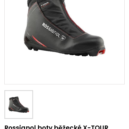
Rossignol boty běžecké X-TOUR