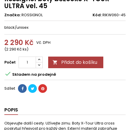
ULTRA vel. 45
Značka:
ROSSIGNOL
Kód:
RIKW060-45
black/unisex
2 290 Kč
Vč. DPH
(2 290 Kč ks)
Přidat do košíku
Počet


Skladem na prodejně
Sdílet
POPIS
Objevujte další cesty. Užívejte zimu. Boty X-Tour Ultra cross
poskytují hřejivost pro každý den. Externí materiál zabraňuje