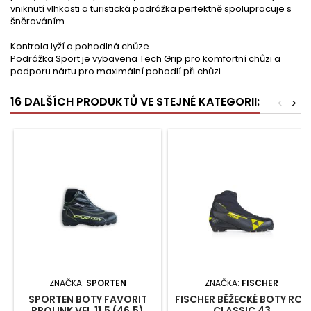
vniknutí vlhkosti a turistická podrážka perfektně spolupracuje s
šněrováním.
Kontrola lyží a pohodlná chůze
Podrážka Sport je vybavena Tech Grip pro komfortní chůzi a
podporu nártu pro maximální pohodlí při chůzi
16 DALŠÍCH PRODUKTŮ VE STEJNÉ KATEGORII:
<
>
ZNAČKA:
SPORTEN
ZNAČKA:
FISCHER
SPORTEN BOTY FAVORIT
FISCHER BĚŽECKÉ BOTY RC3
PROLINK VEL.11,5 (46,5)
CLASSIC 43