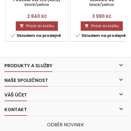
black/yellow
black/yellow
Cena
Cena
2 840 Kč
3 990 Kč
Přidat do košíku
Přidat do košíku




Skladem na prodejně
Skladem na prodejně

PRODUKTY A SLUŽBY

NAŠE SPOLEČNOST

VÁŠ ÚČET

KONTAKT
ODBĚR NOVINEK