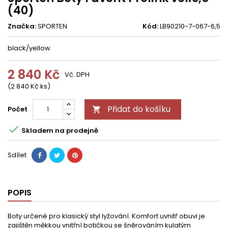
(40)
Značka:
SPORTEN
Kód:
LB90210-7-067-6,5
black/yellow
2 840 Kč
Vč. DPH
(2 840 Kč ks)
Přidat do košíku
Počet


Skladem na prodejně
Sdílet
POPIS
Boty určené pro klasický styl lyžování. Komfort uvnitř obuvi je
zajištěn měkkou vnitřní botičkou se šněrováním kulatým