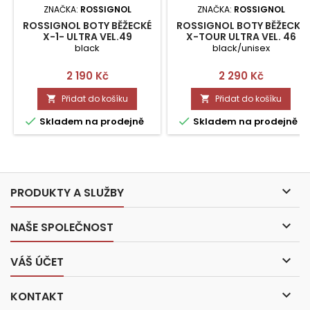
ZNAČKA:
ROSSIGNOL
ZNAČKA:
ROSSIGNOL
ROSSIGNOL BOTY BĚŽECKÉ
ROSSIGNOL BOTY BĚŽECKÉ
X-1- ULTRA VEL.49
X-TOUR ULTRA VEL. 46
black
black/unisex
Cena
Cena
2 190 Kč
2 290 Kč
Přidat do košíku
Přidat do košíku




Skladem na prodejně
Skladem na prodejně

PRODUKTY A SLUŽBY

NAŠE SPOLEČNOST

VÁŠ ÚČET

KONTAKT