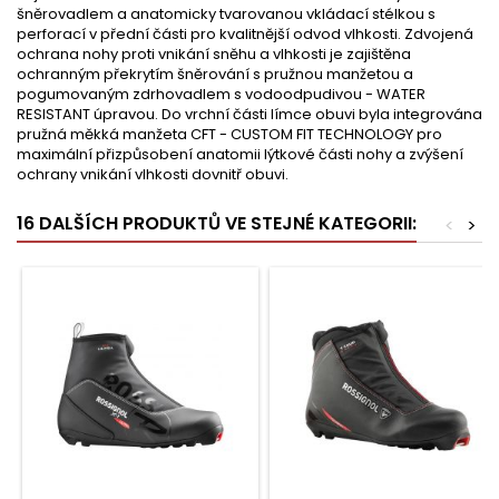
šněrovadlem a anatomicky tvarovanou vkládací stélkou s
perforací v přední části pro kvalitnější odvod vlhkosti. Zdvojená
ochrana nohy proti vnikání sněhu a vlhkosti je zajištěna
ochranným překrytím šněrování s pružnou manžetou a
pogumovaným zdrhovadlem s vodoodpudivou - WATER
RESISTANT úpravou. Do vrchní části límce obuvi byla integrována
pružná měkká manžeta CFT - CUSTOM FIT TECHNOLOGY pro
maximální přizpůsobení anatomii lýtkové části nohy a zvýšení
ochrany vnikání vlhkosti dovnitř obuvi.
16 DALŠÍCH PRODUKTŮ VE STEJNÉ KATEGORII:
<
>