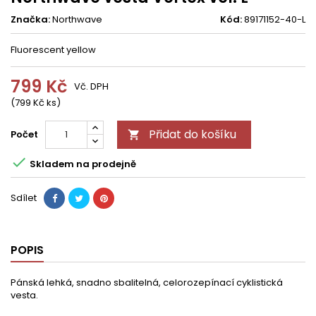
Značka:
Northwave
Kód:
89171152-40-L
Fluorescent yellow
799 Kč
Vč. DPH
(799 Kč ks)
Přidat do košíku
Počet


Skladem na prodejně
Sdílet
POPIS
Pánská lehká, snadno sbalitelná, celorozepínací cyklistická
vesta.