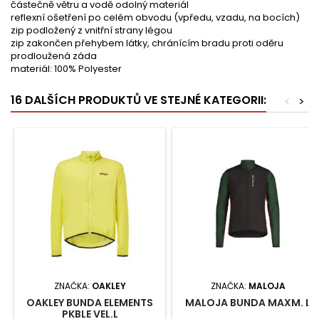
částečně větru a vodě odolný materiál
reflexní ošetření po celém obvodu (vpředu, vzadu, na bocích)
zip podložený z vnitřní strany légou
zip zakončen přehybem látky, chránícím bradu proti oděru
prodloužená záda
materiál: 100% Polyester
16 DALŠÍCH PRODUKTŮ VE STEJNÉ KATEGORII:
<
>
ZNAČKA:
OAKLEY
ZNAČKA:
MALOJA
OAKLEY BUNDA ELEMENTS
MALOJA BUNDA MAXM. L
PKBLE VEL.L