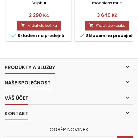
Sulphur
moonless multi
Cena
Cena
2 290 Kč
3 640 Kč
Přidat do košíku
Přidat do košíku




Skladem na prodejně
Skladem na prodejně

PRODUKTY A SLUŽBY

NAŠE SPOLEČNOST

VÁŠ ÚČET

KONTAKT
ODBĚR NOVINEK