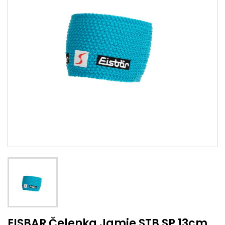
EISBAR Čelenka Jamie STB SP 13cm