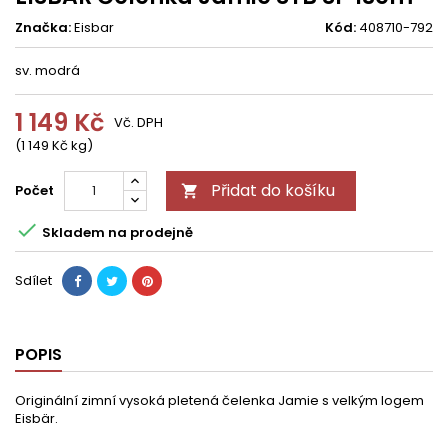
Značka:
Eisbar
Kód:
408710-792
sv. modrá
1 149 Kč
Vč. DPH
(1 149 Kč kg)
Přidat do košíku
Počet


Skladem na prodejně
Sdílet
POPIS
Originální zimní vysoká pletená čelenka Jamie s velkým logem
Eisbär.