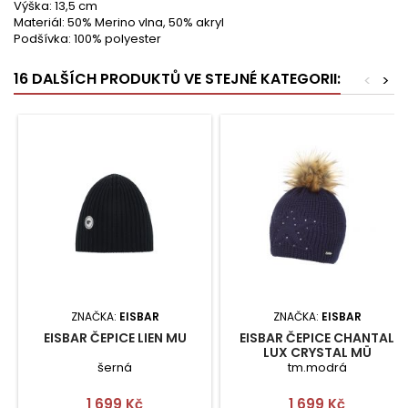
Výška: 13,5 cm
Materiál: 50% Merino vlna, 50% akryl
Podšívka: 100% polyester
16 DALŠÍCH PRODUKTŮ VE STEJNÉ KATEGORII:
<
>
ZNAČKA:
EISBAR
ZNAČKA:
EISBAR
EISBAR ČEPICE LIEN MU
EISBAR ČEPICE CHANTAL
LUX CRYSTAL MÜ
šerná
tm.modrá
Cena
Cena
1 699 Kč
1 699 Kč