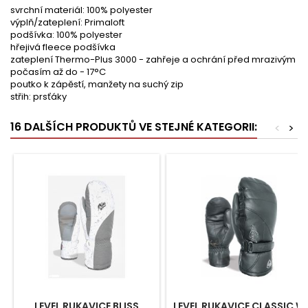
svrchní materiál: 100% polyester
výplň/zateplení: Primaloft
podšívka: 100% polyester
hřejivá fleece podšívka
zateplení Thermo-Plus 3000 - zahřeje a ochrání před mrazivým
počasím až do - 17°C
poutko k zápěstí, manžety na suchý zip
střih: prsťáky
16 DALŠÍCH PRODUKTŮ VE STEJNÉ KATEGORII:
<
>
LEVEL RUKAVICE BLISS
LEVEL RUKAVICE CLASSIC W