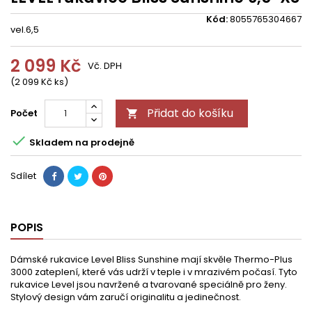
Kód:
8055765304667
vel.6,5
2 099 Kč
Vč. DPH
(2 099 Kč ks)
Přidat do košíku
Počet


Skladem na prodejně
Sdílet
POPIS
Dámské rukavice Level Bliss Sunshine mají skvěle Thermo-Plus
3000 zateplení, které vás udrží v teple i v mrazivém počasí. Tyto
rukavice Level jsou navržené a tvarované speciálně pro ženy.
Stylový design vám zaručí originalitu a jedinečnost.