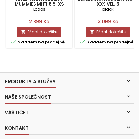
MUMMIES MITT 6,5-XS
XXS VEL. 6
Logos
black
Cena
Cena
2 399 Kč
3 099 Kč
Přidat do košíku
Přidat do košíku




Skladem na prodejně
Skladem na prodejně

PRODUKTY A SLUŽBY

NAŠE SPOLEČNOST

VÁŠ ÚČET

KONTAKT