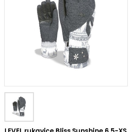
LEVEL rukavice Bliss Sunshine 6,5-XS