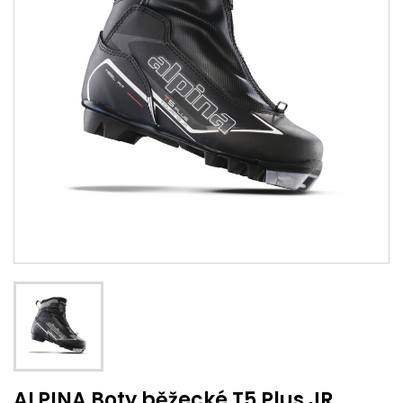
ALPINA Boty běžecké T5 Plus JR