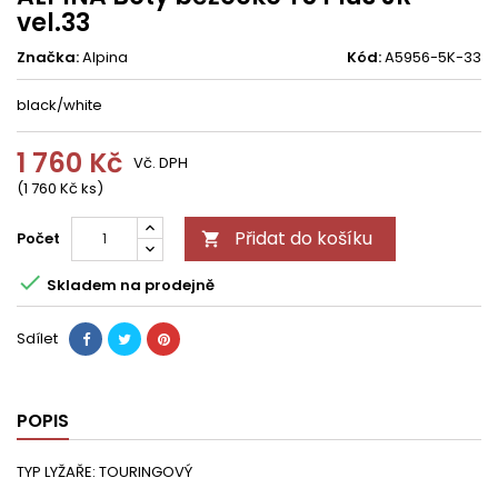
vel.33
Značka:
Alpina
Kód:
A5956-5K-33
black/white
1 760 Kč
Vč. DPH
(1 760 Kč ks)
Přidat do košíku
Počet


Skladem na prodejně
Sdílet
POPIS
TYP LYŽAŘE: TOURINGOVÝ