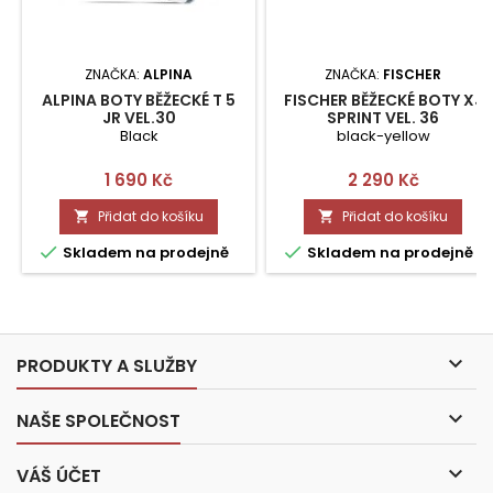
ZNAČKA:
ALPINA
ZNAČKA:
FISCHER
ALPINA BOTY BĚŽECKÉ T 5
FISCHER BĚŽECKÉ BOTY XJ
JR VEL.30
SPRINT VEL. 36
Black
black-yellow
Cena
Cena
1 690 Kč
2 290 Kč
Přidat do košíku
Přidat do košíku




Skladem na prodejně
Skladem na prodejně

PRODUKTY A SLUŽBY

NAŠE SPOLEČNOST

VÁŠ ÚČET