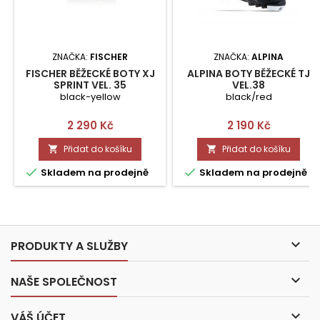
ZNAČKA:
FISCHER
ZNAČKA:
ALPINA
FISCHER BĚŽECKÉ BOTY XJ
ALPINA BOTY BĚŽECKÉ TJ
SPRINT VEL. 35
VEL.38
black-yellow
black/red
Cena
Cena
2 290 Kč
2 190 Kč
Přidat do košíku
Přidat do košíku




Skladem na prodejně
Skladem na prodejně

PRODUKTY A SLUŽBY

NAŠE SPOLEČNOST

VÁŠ ÚČET