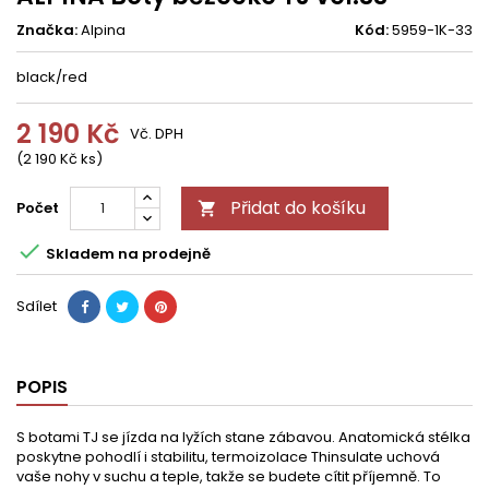
Značka:
Alpina
Kód:
5959-1K-33
black/red
2 190 Kč
Vč. DPH
(2 190 Kč ks)
Přidat do košíku
Počet


Skladem na prodejně
Sdílet
POPIS
S botami TJ se jízda na lyžích stane zábavou. Anatomická stélka
poskytne pohodlí i stabilitu, termoizolace Thinsulate uchová
vaše nohy v suchu a teple, takže se budete cítit příjemně. To