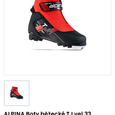
ALPINA Boty běžecké TJ vel.33