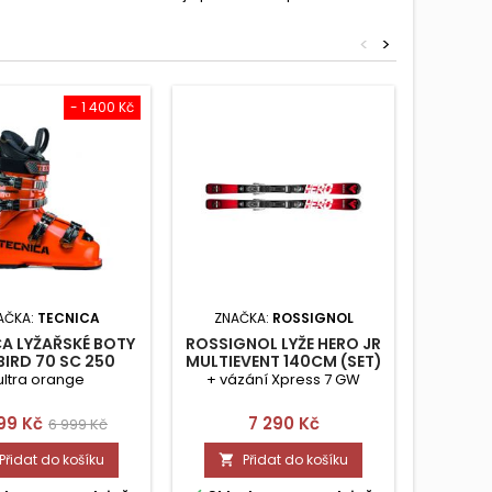
<
>
- 1 400 Kč
AČKA:
TECNICA
ZNAČKA:
ROSSIGNOL
ZNA
A LYŽAŘSKÉ BOTY
ROSSIGNOL LYŽE HERO JR
TECNICA
BIRD 70 SC 250
MULTIEVENT 140CM (SET)
ultra orange
+ vázání Xpress 7 GW
u
na
Běžná
Cena
99 Kč
7 290 Kč
6 999 Kč
cena
Přidat do košíku
Přidat do košíku

