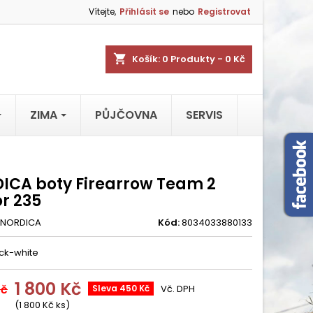
Vítejte,
Přihlásit se
nebo
Registrovat
shopping_cart
Košík:
0
Produkty - 0 Kč
ZIMA
PŮJČOVNA
SERVIS
ICA boty Firearrow Team 2
r 235
NORDICA
Kód:
8034033880133
ck-white
1 800 Kč
Kč
Sleva 450 Kč
Vč. DPH
(1 800 Kč ks)