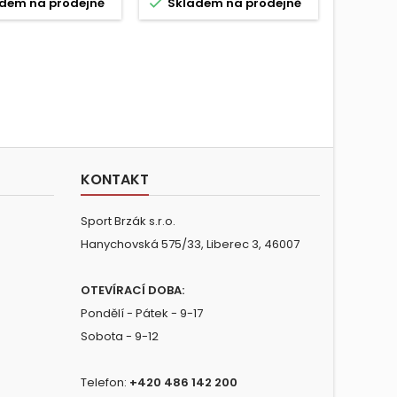


dem na prodejně
Skladem na prodejně
Skla
KONTAKT
Sport Brzák s.r.o.
Hanychovská 575/33, Liberec 3, 46007
OTEVÍRACÍ DOBA:
Pondělí - Pátek - 9-17
Sobota - 9-12
Telefon:
+420 486 142 200