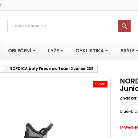
z

OBLEČENÍ
LYŽE
CYKLISTIKA
BRÝLE
NORDICA boty Firearrow Team 2 Junior 235
NORD
Sleva
Junio
Značka:
blue-bla
2 250 