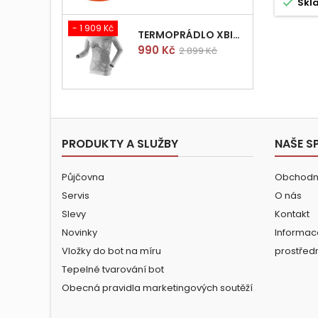

Skl
- 1 909 Kč
TERMOPRÁDLO XBIONIC RADIACTOR WOMAN SHIRT LONGS L/XL
Cena
Běžná
990 Kč
2 899 Kč
cena
PRODUKTY A SLUŽBY
NAŠE S
Půjčovna
Obchodn
Servis
O nás
Slevy
Kontakt
Novinky
Informac
Vložky do bot na míru
prostřed
Tepelné tvarování bot
Obecná pravidla marketingových soutěží