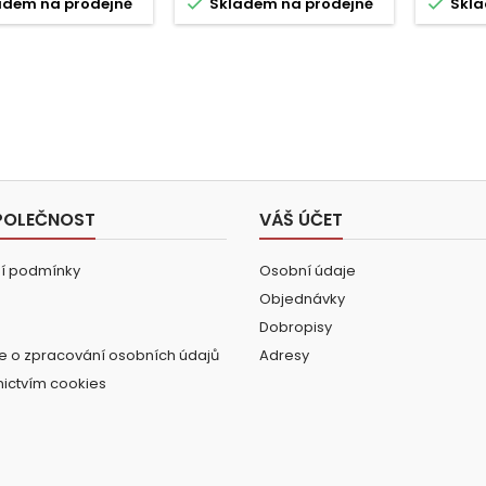


adem na prodejně
Skladem na prodejně
Skla
POLEČNOST
VÁŠ ÚČET
í podmínky
Osobní údaje
Objednávky
Dobropisy
e o zpracování osobních údajů
Adresy
nictvím cookies