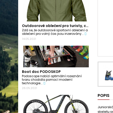
Outdoorové oblečení pro turisty, cyklisty a...
Zdá se, že outdoorové sportovní oblečení a
oblečení pro volný čas jsou inzerovány...
14.05.2021
Boot doc PODOSKOP
Podoscope nabízí optimální rozeznání
tvaru chodidla pomocí moderní
technologie...
26.05.2021
POPIS
Juniorská
skeletu s