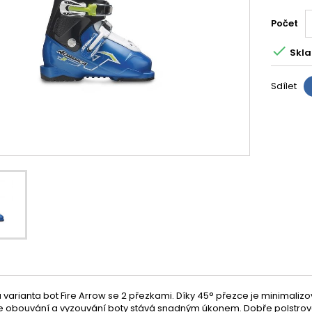
Počet

Skla
Sdílet
 varianta bot Fire Arrow se 2 přezkami. Díky 45° přezce je minimalizo
e obouvání a vyzouvání boty stává snadným úkonem. Dobře polstrovan