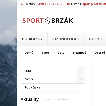
Telefon:
+420 486 142 200
E-mail:
sport@brzak.c
POUKÁZKY
JÍZDNÍ KOLA
BOTY
Domů
Zima
Boty
Sjezdové
Dětské
Léto
Zima
Poukázky
Aktuality
PROHLÉDNOUT VŠECHNY