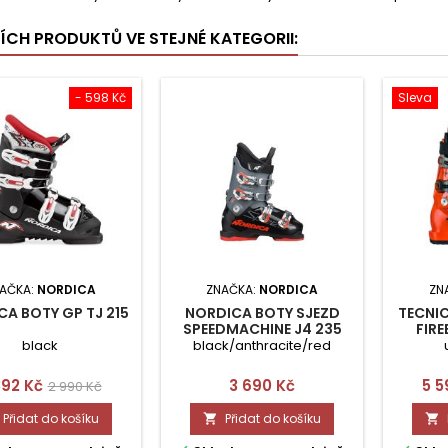
ŠÍCH PRODUKTŮ VE STEJNÉ KATEGORII:
- 598 Kč
Sleva
AČKA:
NORDICA
ZNAČKA:
NORDICA
ZN
A BOTY GP TJ 215
NORDICA BOTY SJEZD
TECNIC
SPEEDMACHINE J4 235
FIRE
black
black/anthracite/red
na
Běžná
Cena
Ce
392 Kč
3 690 Kč
5 5
2 990 Kč
cena
Přidat do košíku
Přidat do košíku

