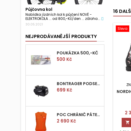
Půjčovna kol
16 DAL
Nabídka jízdních kol k půjčení NOVĚ -
ELEKTROKOLA ... od 800,-Kč/den ... záloha...
30.05.2021
Sleva
NEJPRODÁVANĚJŠÍ PRODUKTY
POUKÁZKA 500,-KČ
Cena
500 Kč
BONTRAGER PODSEDLOVÁ BRAŠNIČKA PRO QUICK S
ZN
Cena
699 Kč
NORDIC
Ce
2 
POC CHRÁNIČ PÁTEŘE POCITO VPD AIR VEST VEL.M
Cena
2 690 Kč
