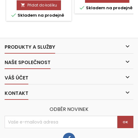
Přidat do košíku


Skladem na prodejně

Skladem na prodejně

PRODUKTY A SLUŽBY

NAŠE SPOLEČNOST

VÁŠ ÚČET

KONTAKT
ODBĚR NOVINEK