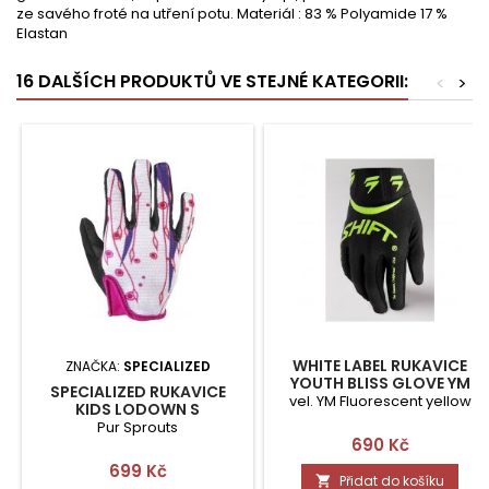
ze savého froté na utření potu. Materiál : 83 % Polyamide 17 %
Elastan
16 DALŠÍCH PRODUKTŮ VE STEJNÉ KATEGORII:
<
>
WHITE LABEL RUKAVICE
ZNAČKA:
SPECIALIZED
YOUTH BLISS GLOVE YM
SPECIALIZED RUKAVICE
vel. YM Fluorescent yellow
KIDS LODOWN S
Pur Sprouts
Cena
690 Kč
Cena
699 Kč
Přidat do košíku
