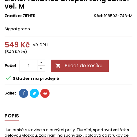
vel. M
Značka:
ZIENER
Kód:
198503-748-M
Signal green
549 Kč
Vč. DPH
(549 Kč ks)
Přidat do košíku
Počet


Skladem na prodejně
Sdílet
POPIS
Juniorské rukavice s dlouhými prsty. Tlumící, sportovní vnitřek s
gelovou vložkou, zapínání na suchý zip , palcová část rukavice