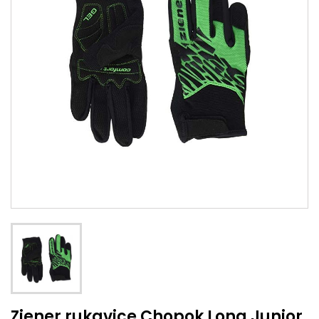
Ziener rukavice Chopok Long Junior