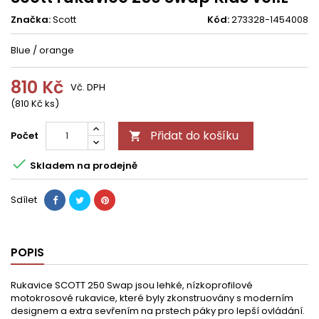
Značka:
Scott
Kód:
273328-1454008
Blue / orange
810 Kč
Vč. DPH
(810 Kč ks)
Přidat do košíku
Počet


Skladem na prodejně
Sdílet
POPIS
Rukavice SCOTT 250 Swap jsou lehké, nízkoprofilové
motokrosové rukavice, které byly zkonstruovány s moderním
designem a extra sevřením na prstech páky pro lepší ovládání.