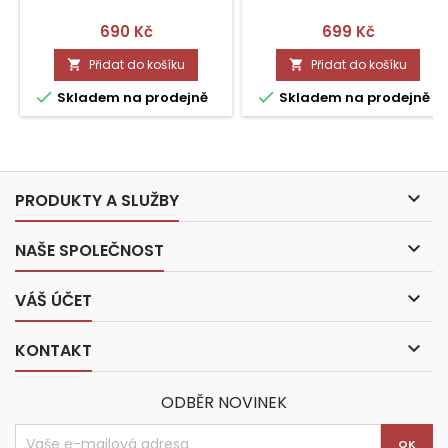
Cena
Cena
690 Kč
699 Kč
Přidat do košíku
Přidat do košíku




Skladem na prodejně
Skladem na prodejně

PRODUKTY A SLUŽBY

NAŠE SPOLEČNOST

VÁŠ ÚČET

KONTAKT
ODBĚR NOVINEK