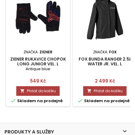
ZNAČKA:
ZIENER
ZNAČKA:
FOX
ZIENER RUKAVICE CHOPOK
FOX BUNDA RANGER 2.5L
LONG JUNIOR VEL. L
WATER JR. VEL. L
Antique blue
Cena
Cena
549 Kč
2 499 Kč
Přidat do košíku
Přidat do košíku




Skladem na prodejně
Skladem na prodejně

PRODUKTY A SLUŽBY