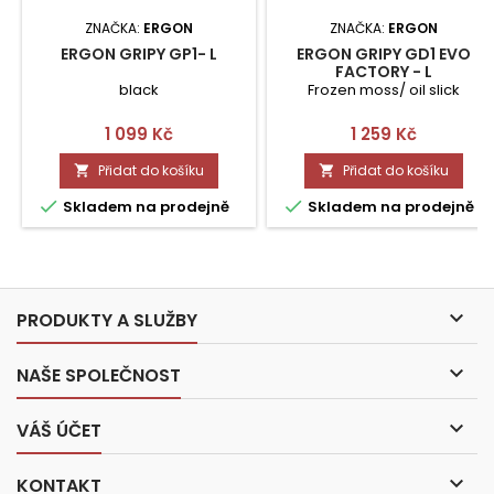
ZNAČKA:
ERGON
ZNAČKA:
ERGON
ERGON GRIPY GP1- L
ERGON GRIPY GD1 EVO
FACTORY - L
black
Frozen moss/ oil slick
Cena
Cena
1 099 Kč
1 259 Kč
Přidat do košíku
Přidat do košíku




Skladem na prodejně
Skladem na prodejně

PRODUKTY A SLUŽBY

NAŠE SPOLEČNOST

VÁŠ ÚČET

KONTAKT