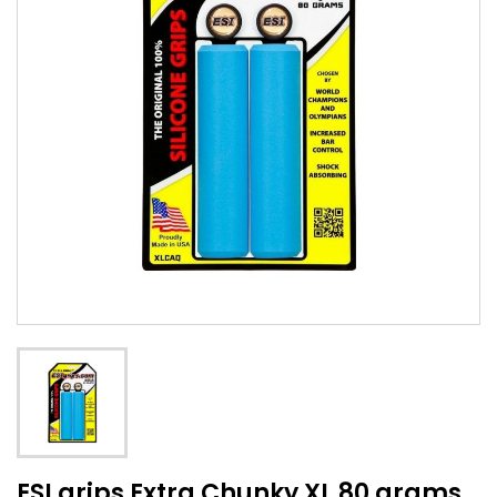
ESI grips Extra Chunky XL 80 grams