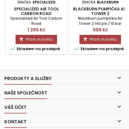
ZNAČKA:
SPECIALIZED
ZNAČKA:
BLACKBURN
SPECIALIZED AIR TOOL
BLACKBURN PUMPIČKA AIR
CARBON ROAD
TOWER 2
Specialized Air Tool Carbon
Blackburn pumpička Air
Road
Tower 2 140 psi / 10 bar
Cena
Cena
1 299 Kč
999 Kč
Přidat do košíku
Přidat do košíku




Skladem na prodejně
Skladem na prodejně

PRODUKTY A SLUŽBY

NAŠE SPOLEČNOST

VÁŠ ÚČET

KONTAKT