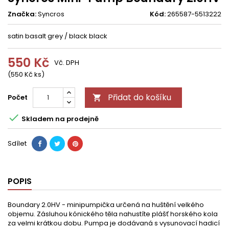
Značka:
Syncros
Kód:
265587-5513222
satin basalt grey / black black
550 Kč
Vč. DPH
(550 Kč ks)
Přidat do košíku
Počet


Skladem na prodejně
Sdílet
POPIS
Boundary 2.0HV - minipumpička určená na huštění velkého
objemu. Zásluhou kónického těla nahustíte plášť horského kola
za velmi krátkou dobu. Pumpa je dodávaná s vysunovací hadicí