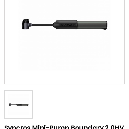
Syncros Mini-Pump Boundary 2.0HV