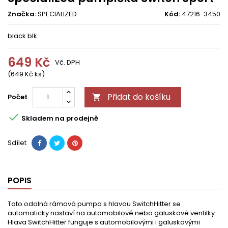
Značka:
SPECIALIZED
Kód:
47216-3450
black blk
649 Kč
Vč. DPH
(649 Kč ks)
Přidat do košíku
Počet


Skladem na prodejně
Sdílet
POPIS
Tato odolná rámová pumpa s hlavou SwitchHitter se
automaticky nastaví na automobilové nebo galuskové ventilky.
Hlava SwitchHitter funguje s automobilovými i galuskovými