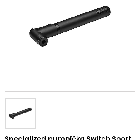
Specialized pumpička Switch Sport