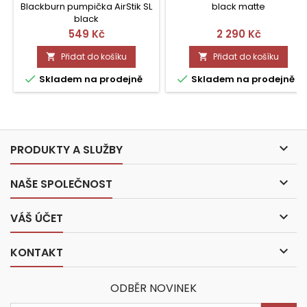
Blackburn pumpička AirStik SL
black matte
black
Cena
Cena
549 Kč
2 290 Kč
Přidat do košíku
Přidat do košíku




Skladem na prodejně
Skladem na prodejně

PRODUKTY A SLUŽBY

NAŠE SPOLEČNOST

VÁŠ ÚČET

KONTAKT
ODBĚR NOVINEK