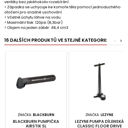
ventilky bez jakéhokoliv rozebírání.
> Západka se uchycuje ke komoře těla pomocí jednoduchého
otočení pro snadné uschování.
> Včetně úchytu láhve na vodu.
> Maximální tlak: 120psi (8,3bar)
> Objem na jeden záběr: 48,4 cm3
16 DALŠÍCH PRODUKTŮ VE STEJNÉ KATEGORII:
<
>
ZNAČKA:
BLACKBURN
ZNAČKA:
LEZYNE
BLACKBURN PUMPIČKA
LEZYNE PUMPA DÍLENSKÁ
AIRSTIK SL
CLASSIC FLOOR DRIVE