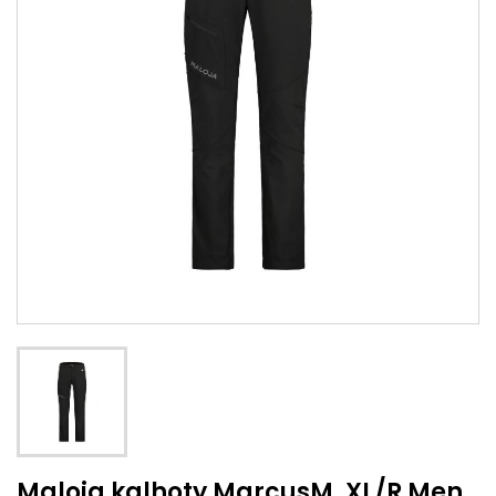
Maloja kalhoty MarcusM. XL/R Men