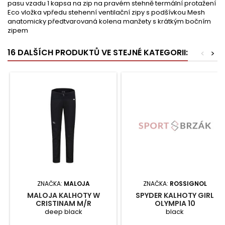
pasu vzadu 1 kapsa na zip na pravém stehně termální protažení
Eco vložka vpředu stehenní ventilační zipy s podšívkou Mesh
anatomicky předtvarovaná kolena manžety s krátkým bočním
zipem
16 DALŠÍCH PRODUKTŮ VE STEJNÉ KATEGORII:
<
>
ZNAČKA:
MALOJA
ZNAČKA:
ROSSIGNOL
MALOJA KALHOTY W
SPYDER KALHOTY GIRL
CRISTINAM M/R
OLYMPIA 10
deep black
black