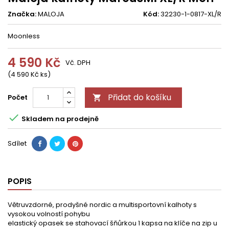
Značka:
MALOJA
Kód:
32230-1-0817-XL/R
Moonless
4 590 Kč
Vč. DPH
(4 590 Kč ks)
Přidat do košíku
Počet


Skladem na prodejně
Sdílet
POPIS
Větruvzdorné, prodyšné nordic a multisportovní kalhoty s
vysokou volností pohybu
elastický opasek se stahovací šňůrkou 1 kapsa na klíče na zip u