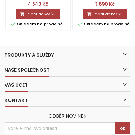
Cena
Cena
4 540 Kč
3 690 Kč
Přidat do košíku
Přidat do košíku




Skladem na prodejně
Skladem na prodejně

PRODUKTY A SLUŽBY

NAŠE SPOLEČNOST

VÁŠ ÚČET

KONTAKT
ODBĚR NOVINEK