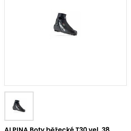
ALPINA Boty běžecké T30 vel. 38