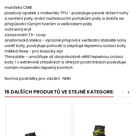
manžeta CMB
plastový opatek z materiálu TPU - poskytuje pevné držení nohy
a sevření paty, brání nežádoucím pohybům paty a dobře se
přizpůsobí různým tvarům a velikostem paty.
ochranný kryt
zavazování TX- Loop
anatomická stélka - výrazně přispívá k vertikální stabilitě nohy
uvnitř boty, poskytuje pohodlí a zlepšuje tepelnou izolaci boty
měkká flexe - pro klasický styl
Thinsulate - umožňuje až dvojnásobně větší tepelnou izolaci
boty. I v extrémně chladných a vlhkých podmínkách poskytuje
nohám maximální tepelný komfort.
Norma podrážky pro vázání : NNN
16 DALŠÍCH PRODUKTŮ VE STEJNÉ KATEGORII:
<
>