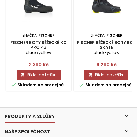
ZNAČKA:
FISCHER
ZNAČKA:
FISCHER
FISCHER BOTY BĚŽECKÉ XC
FISCHER BĚŽECKÉ BOTY RC5
PRO 43
SKATE
black/yellow
black-yellow
Cena
Cena
2 390 Kč
6 290 Kč
Přidat do košíku
Přidat do košíku




Skladem na prodejně
Skladem na prodejně

PRODUKTY A SLUŽBY

NAŠE SPOLEČNOST