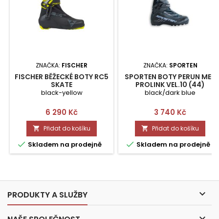
ZNAČKA:
FISCHER
ZNAČKA:
SPORTEN
FISCHER BĚŽECKÉ BOTY RC5
SPORTEN BOTY PERUN MEN
SKATE
PROLINK VEL.10 (44)
black-yellow
black/dark blue
Cena
Cena
6 290 Kč
3 740 Kč
Přidat do košíku
Přidat do košíku




Skladem na prodejně
Skladem na prodejně

PRODUKTY A SLUŽBY
