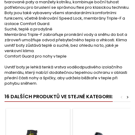
tvarované paty a manžety kotníku, kombinuje boční tuhost
potřebnou pro bruslení se správnou flexi pro klasickou techniku.
Boty jsou také vybaveny všemi standardními komfortními
funkcemi, včetně šněrování Speed Lock, membrány Triple-F a
izolace Comfort Guard.
Suché, teplé a prodyšné
Membrána Triple-F zabraňuje pronikání vody a sněhu do bot a
zároveň umožňuje odvod přebytečného tepla a vlhkosti. Klima
uvnitř boty zůstává teplé a suché, bez ohledu na to, jaké je
venkovní klima.
Comfort Guard pro nohy v teple
Uvnitř boty je lehká tenká vrstva voděodpudivého izolačního
materiálu, který nabízí dodatečnou tepelnou ochranu v oblasti
přední části nohy a špičky, aby udržela běžkaře v teple při
pohybu sněhem.
16 DALŠÍCH PRODUKTŮ VE STEJNÉ KATEGORII:
<
>