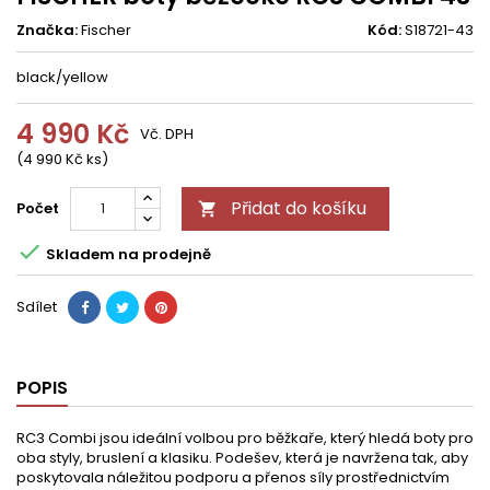
Značka:
Fischer
Kód:
S18721-43
black/yellow
4 990 Kč
Vč. DPH
(4 990 Kč ks)
Přidat do košíku
Počet


Skladem na prodejně
Sdílet
POPIS
RC3 Combi jsou ideální volbou pro běžkaře, který hledá boty pro
oba styly, bruslení a klasiku. Podešev, která je navržena tak, aby
poskytovala náležitou podporu a přenos síly prostřednictvím