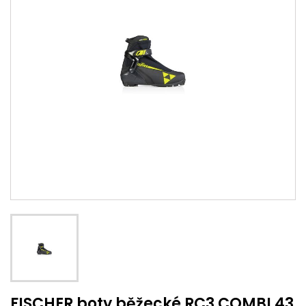
FISCHER boty běžecké RC3 COMBI 43