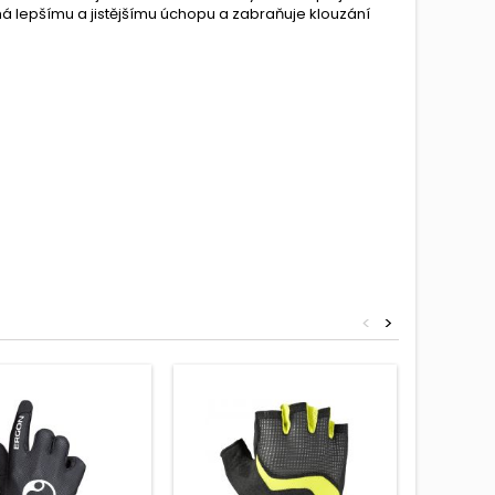
áhá lepšímu a jistějšímu úchopu a zabraňuje klouzání
<
>