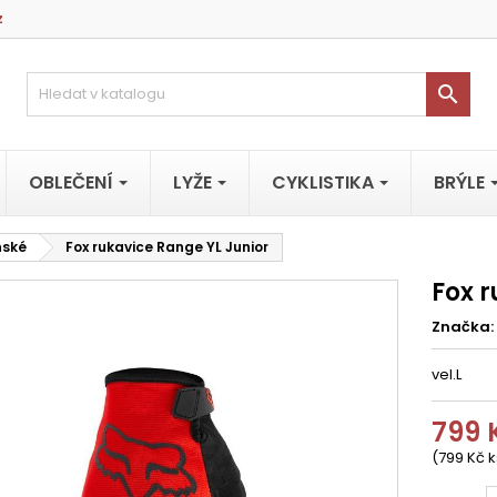
z

OBLEČENÍ
LYŽE
CYKLISTIKA
BRÝLE
nské
Fox rukavice Range YL Junior
Fox 
Značka:
vel.L
799 
(799 Kč k