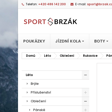
Telefon:
+420 486 142 200
E-mail:
sport@brzak.c
POUKÁZKY
JÍZDNÍ KOLA
BOTY
Domů
Léto
Oblečení
Rukavice
Pá
Léto
Brýle
Příslušenství
Oblečení
Pánské