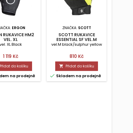
NAČKA:
ERGON
ZNAČKA:
SCOTT
ZN
N RUKAVICE HM2
SCOTT RUKAVICE
OAKLE
VEL. XL
ESSENTIAL SF VEL.M
MOUNT
vel. XL Black
vel.M black/sulphur yellow
Cena
Cena
1 119 Kč
810 Kč
Přidat do košíku
Přidat do košíku




dem na prodejně
Skladem na prodejně
Skla