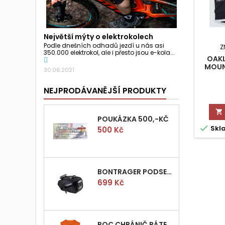
Největší mýty o elektrokolech
Podle dnešních odhadů jezdí u nás asi
Z
350.000 elektrokol, ale i přesto jsou e-kola...
OAKL
MOUNT
30.06.2021
NEJPRODÁVANĚJŠÍ PRODUKTY

POUKÁZKA 500,-KČ

Skl
Cena
500 Kč
BONTRAGER PODSEDLOVÁ BRAŠNIČKA PRO QUICK S
Cena
699 Kč
POC CHRÁNIČ PÁTEŘE POCITO VPD AIR VEST VEL.M