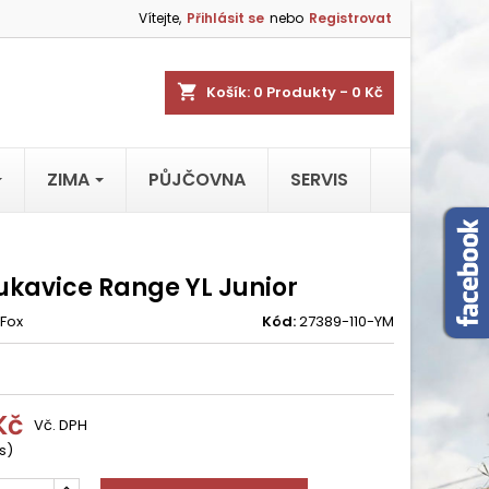
Vítejte,
Přihlásit se
nebo
Registrovat
shopping_cart
Košík:
0
Produkty - 0 Kč
ZIMA
PŮJČOVNA
SERVIS
rukavice Range YL Junior
Fox
Kód:
27389-110-YM
Kč
Vč. DPH
s)