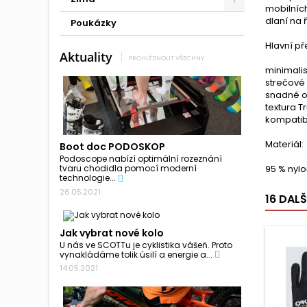
mobilních
dlaní na 
Poukázky
Hlavní př
Aktuality
PROHLÉDNOUT VŠECHNY
minimalis
strečové 
snadné o
textura T
kompatibi
Materiál:
Boot doc PODOSKOP
Podoscope nabízí optimální rozeznání
95 % nyl
tvaru chodidla pomocí moderní
technologie...
26.05.2021
16 DAL
Jak vybrat nové kolo
U nás ve SCOTTu je cyklistika vášeň. Proto
vynakládáme tolik úsilí a energie a...
14.05.2021