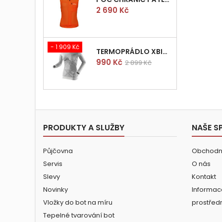
Cena
2 690 Kč
- 1 909 Kč
TERMOPRÁDLO XBIONIC RADIACTOR WOMAN SHIRT LONGS L/XL
Cena
Běžná
990 Kč
2 899 Kč
cena
PRODUKTY A SLUŽBY
NAŠE S
Půjčovna
Obchodn
Servis
O nás
Slevy
Kontakt
Novinky
Informac
Vložky do bot na míru
prostřed
Tepelné tvarování bot