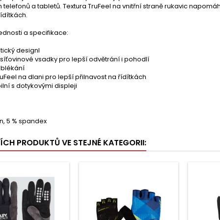
 telefonů a tabletů. Textura TruFeel na vnitřní straně rukavic napom
řídítkách.
ednosti a specifikace:
tický designl
síťovinové vsadky pro lepší odvětrání i pohodlí
blékání
ruFeel na dlani pro lepší přilnavost na řídítkách
lní s dotykovými displeji
on, 5 % spandex
ŠÍCH PRODUKTŮ VE STEJNÉ KATEGORII: