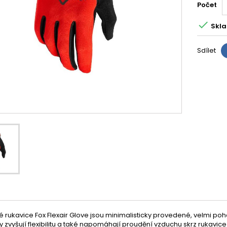
Počet

Skla
Sdílet
ké rukavice Fox Flexair Glove jsou minimalisticky provedené, velmi p
y zvyšují flexibilitu a také napomáhají proudění vzduchu skrz rukavic