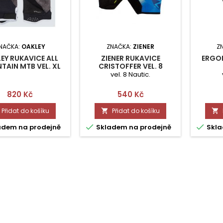
NAČKA:
OAKLEY
ZNAČKA:
ZIENER
Z
EY RUKAVICE ALL
ZIENER RUKAVICE
ERGO
AIN MTB VEL. XL
CRISTOFFER VEL. 8
vel. 8 Nautic.
Cena
Cena
820 Kč
540 Kč
Přidat do košíku
Přidat do košíku




adem na prodejně
Skladem na prodejně
Skla