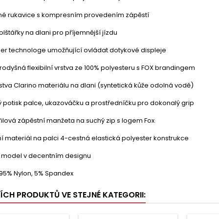
é rukavice s kompresním provedením zápěstí
lštářky na dlani pro příjemnější jízdu
ger technologe umožňující ovládat dotykové displeje
rodyšná flexibilní vrstva ze 100% polyesteru s FOX brandingem
rstva Clarino materiálu na dlani (syntetická kůže odolná vodě)
ý potisk palce, ukazováčku a prostředníčku pro dokonalý grip
ilová zápěstní manžeta na suchý zip s logem Fox
 materiál na palci 4-cestná elastická polyester konstrukce
 model v decentním designu
: 95% Nylon, 5% Spandex
ŠÍCH PRODUKTŮ VE STEJNÉ KATEGORII: