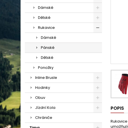
Dámské
Dětské
Rukavice
Dámské
Pánské
Dětské
Ponožky
Inline Brusle
Hodinky
Obuv
Jízdní Kola
POPIS
Chrániče
Rukavice 
umožňujíc
Zima