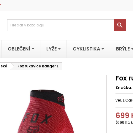
z

OBLEČENÍ
LYŽE
CYKLISTIKA
BRÝLE
nské
Fox rukavice Ranger L
Fox 
Značka:
vel. L Ca
699 
(699 Kč k