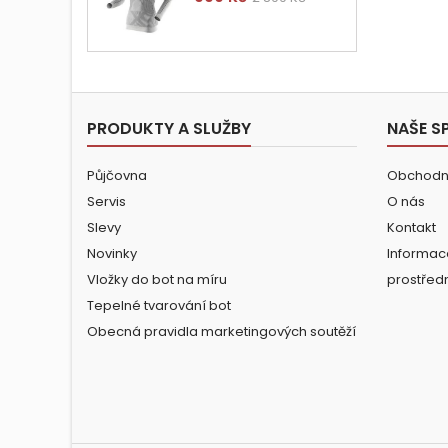
cena
PRODUKTY A SLUŽBY
NAŠE S
Půjčovna
Obchodn
Servis
O nás
Slevy
Kontakt
Novinky
Informac
Vložky do bot na míru
prostřed
Tepelné tvarování bot
Obecná pravidla marketingových soutěží