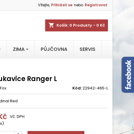
Vítejte,
Přihlásit se
nebo
Registrovat
shopping_cart
Košík:
0
Produkty - 0 Kč
ZIMA
PŮJČOVNA
SERVIS
rukavice Ranger L
Fox
Kód:
22942-465-L
rdinal Red
Kč
Vč. DPH
s)