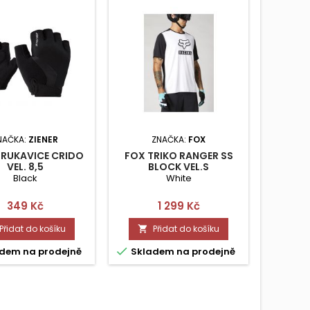
NAČKA:
ZIENER
ZNAČKA:
FOX
 RUKAVICE CRIDO
FOX TRIKO RANGER SS
FOX RU
VEL. 8,5
BLOCK VEL.S
Black
White
Cena
Cena
349 Kč
1 299 Kč
Přidat do košíku
Přidat do košíku




dem na prodejně
Skladem na prodejně
Skla