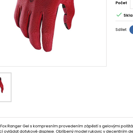
Počet

Skla
Sdílet
Fox Ranger Gel s kompresním provedením zápěstí s gelovými polštářky
í ovládat dotykové displeje. Oblíbený model rukavic v decentním de