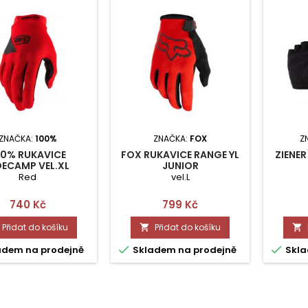
ZNAČKA:
100%
ZNAČKA:
FOX
Z
00% RUKAVICE
FOX RUKAVICE RANGE YL
ZIENER
DECAMP VEL.XL
JUNIOR
Red
vel.L
Cena
Cena
740 Kč
799 Kč
Přidat do košíku
Přidat do košíku




adem na prodejně
Skladem na prodejně
Skla