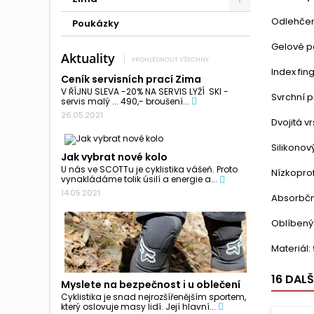
Odlehčen
Poukázky
Gelové po
Aktuality
PROHLÉDNOUT VŠECHNY
Index fin
Ceník servisních prací Zima
V ŘÍJNU SLEVA -20% NA SERVIS LYŽÍ SKI -
Svrchní p
servis malý ... 490,- broušení...
26.05.2021
Dvojitá v
Silikonov
Jak vybrat nové kolo
U nás ve SCOTTu je cyklistika vášeň. Proto
Nízkoprof
vynakládáme tolik úsilí a energie a...
14.05.2021
Absorbční
Oblíbený
Materiál
16 DAL
Myslete na bezpečnost i u oblečení
Cyklistika je snad nejrozšířenějším sportem,
který oslovuje masy lidí. Její hlavní...