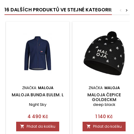
16 DALŠÍCH PRODUKTŮ VE STEJNÉ KATEGORII:
<
>
ZNAČKA:
MALOJA
ZNAČKA:
MALOJA
MALOJA BUNDA EULEM. L
MALOJA ČEPICE
GOLDECKM
Night Sky
deep black
Cena
Cena
4 490 Kč
1 140 Kč
Přidat do košíku
Přidat do košíku

