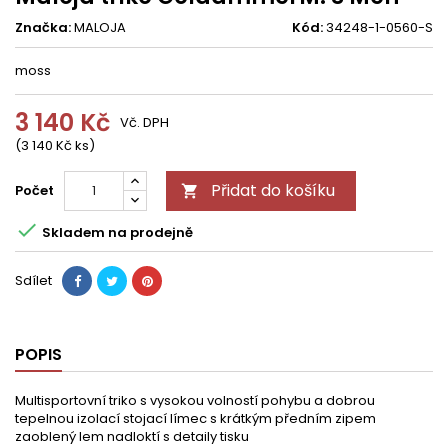
Značka:
MALOJA
Kód:
34248-1-0560-S
moss
3 140 Kč
Vč. DPH
(3 140 Kč ks)
Přidat do košíku
Počet


Skladem na prodejně
Sdílet
POPIS
Multisportovní triko s vysokou volností pohybu a dobrou
tepelnou izolací stojací límec s krátkým předním zipem
zaoblený lem nadloktí s detaily tisku