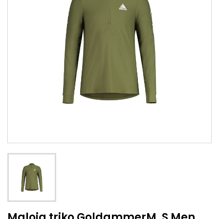
Maloja triko GoldammerM. S Men