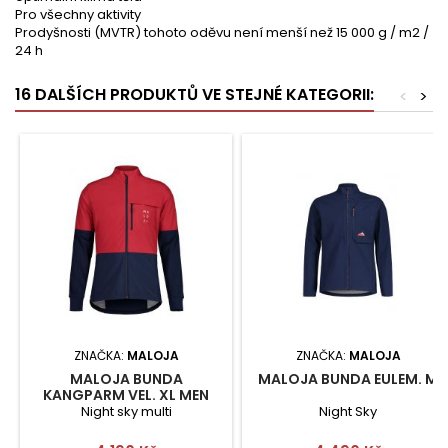
Pro všechny aktivity
Prodyšnosti (MVTR) tohoto oděvu není menší než 15 000 g / m2 /
24 h
16 DALŠÍCH PRODUKTŮ VE STEJNÉ KATEGORII:
<
>
ZNAČKA:
MALOJA
ZNAČKA:
MALOJA
MALOJA BUNDA
MALOJA BUNDA EULEM. M
KANGPARM VEL. XL MEN
ACTIVEWEAR
Night sky multi
Night Sky