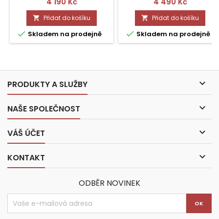
Cena
Cena
4 190 Kč
4 490 Kč
Přidat do košíku
Přidat do košíku




Skladem na prodejně
Skladem na prodejně

PRODUKTY A SLUŽBY

NAŠE SPOLEČNOST

VÁŠ ÚČET

KONTAKT
ODBĚR NOVINEK