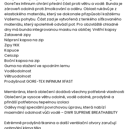
GoreTex Infinium chrání přední část proti větru a vodě. Bunda je
zároveň odolná proti žmolkování a oděru. Oblast rukávů je z
elastického materiálu, který se dokonale přizpůsobí každému
Vašemu pohybu. Část zad je vytvořená z tenkého síťkovaného
materiálu, který spolehlivě odvádí pot. Pro obzvláště chladné
dny má bunda integrovanou masku na obličej. Vnitřní kapsy
Zatavené zipy
Náprsní kapsa na zip
Zipy YKK
Kapuce
Celozip
Boční kapsa na zip
Guma na stažení ve spodním lemu
Voděodolnost
Větruodolnost
Prodyšnost GORE-TEX INFINIUM XFAST
Membrána, která oblečení dodává všechny potřebné vlastnosti
Oblečení je vysoce větru odolné, vodě odolné, prodyšné a
přináší potřebnou tepelnou izolaci
Oděvy mají speciální povrchovou úpravu, která nabízí
maximální odolnost vůči vodě – DWR SUPREME BREATHABILITY
Extrémně prodyšná tkanina a další ventilační otvory zaručují
optimální klima těla