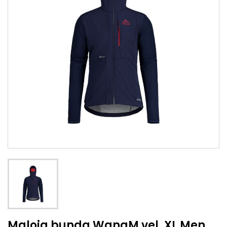
Maloja bunda WangM vel. XL Men